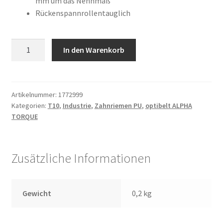
mm um das Nennmaß
Rückenspannrollentauglich
50
In den Warenkorb
T10
/
1000
Menge
Artikelnummer:
1772999
Kategorien:
T10
,
Industrie
,
Zahnriemen PU
,
optibelt ALPHA
TORQUE
Zusätzliche Informationen
Gewicht
0,2 kg