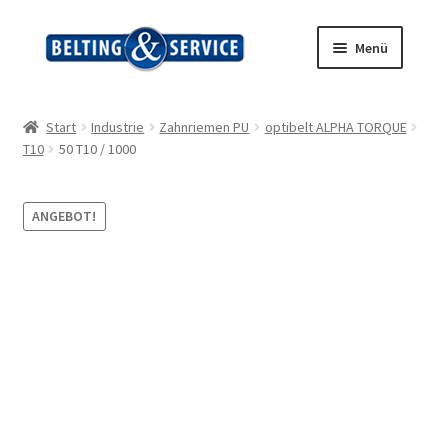
Zur
Zum
Menü
Navigation
Inhalt
springen
springen
Start
Start
Industrie
Zahnriemen PU
optibelt ALPHA TORQUE
T10
50 T10 / 1000
AGB
Blog
ANGEBOT!
Datenschutz
Impressum
Kasse
Kontakt