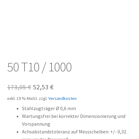
Kundeninformationen
Mein Konto
Shop
Versandarten
50 T10 / 1000
Warenkorb
Ursprünglicher
Aktueller
173,05
€
52,53
€
Wiederruf
Preis
Preis
exkl. 19 % MwSt.
zzgl.
Versandkosten
Zahlungsarten
war:
ist:
Stahlzugträger Ø 0,6 mm
Wartungsfrei bei korrekter Dimensionierung und
173,05 €
52,53 €.
Vorspannung
Achsabstandstoleranz auf Messscheiben: +/- 0,32