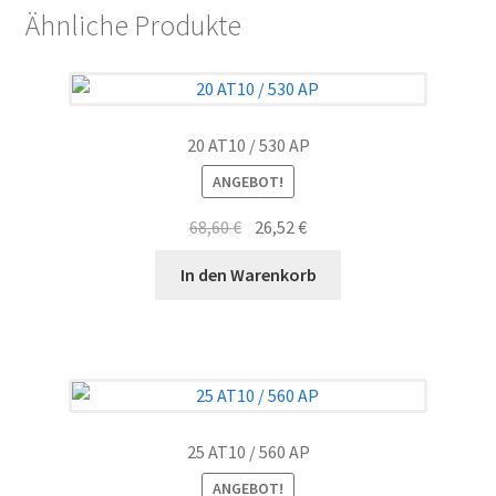
Ähnliche Produkte
20 AT10 / 530 AP
ANGEBOT!
Ursprünglicher
Aktueller
68,60
€
26,52
€
Preis
Preis
In den Warenkorb
war:
ist:
68,60 €
26,52 €.
25 AT10 / 560 AP
ANGEBOT!