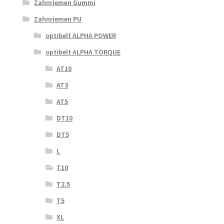
Zahnriemen Gummi
Zahnriemen PU
optibelt ALPHA POWER
optibelt ALPHA TORQUE
AT10
AT3
AT5
DT10
DT5
L
T10
T2.5
T5
XL