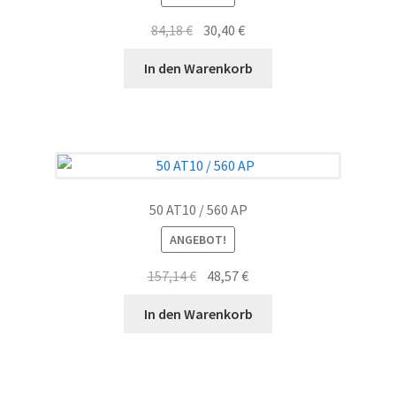
Ursprünglicher
Aktueller
84,18
€
30,40
€
Preis
Preis
In den Warenkorb
war:
ist:
84,18 €
30,40 €.
50 AT10 / 560 AP
ANGEBOT!
Ursprünglicher
Aktueller
157,14
€
48,57
€
Preis
Preis
In den Warenkorb
war:
ist:
157,14 €
48,57 €.