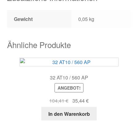
Gewicht
0,05 kg
Ähnliche Produkte
32 AT10 / 560 AP
ANGEBOT!
Ursprünglicher
Aktueller
104,41
€
35,44
€
Preis
Preis
In den Warenkorb
war:
ist:
104,41 €
35,44 €.