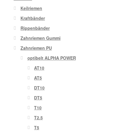
Keilriemen
Kraftbänder
Rippenbänder
Zahnriemen Gummi
Zahnriemen PU
optibelt ALPHA POWER
AT10
AT5
DT10
DT5
T10
T2.5
T5