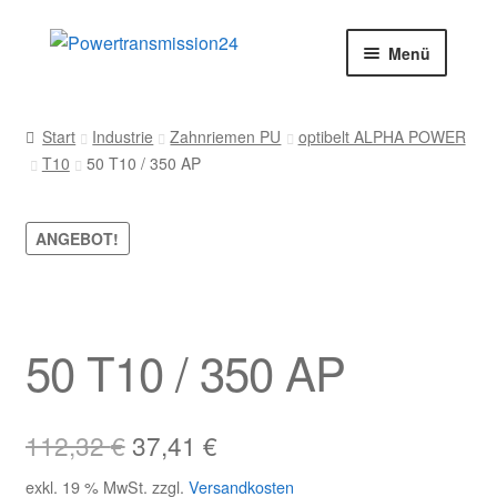
Zur
Zum
Menü
Navigation
Inhalt
springen
springen
Start
Start
Industrie
Zahnriemen PU
optibelt ALPHA POWER
T10
50 T10 / 350 AP
AGB
Blog
ANGEBOT!
Datenschutz
Impressum
50 T10 / 350 AP
Kasse
Ursprünglicher
Aktueller
112,32
€
37,41
€
Kontakt
Preis
Preis
exkl. 19 % MwSt.
zzgl.
Versandkosten