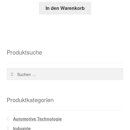
Preis
Preis
In den Warenkorb
war:
ist:
46,35 €
20,97 €.
Produktsuche
Suchen
nach:
Produktkategorien
Automotive Technologie
Industrie