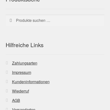
Suchen
Suchen
nach:
Hilfreiche Links
Zahlungsarten
Impressum
Kundeninformationen
Wiederruf
AGB
Versandarten