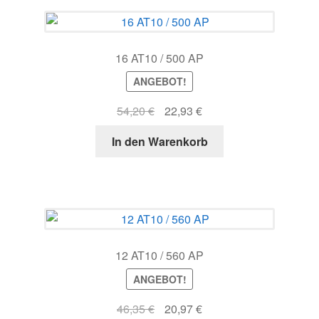
16 AT10 / 500 AP
ANGEBOT!
Ursprünglicher
Aktueller
54,20
€
22,93
€
Preis
Preis
In den Warenkorb
war:
ist:
54,20 €
22,93 €.
12 AT10 / 560 AP
ANGEBOT!
Ursprünglicher
Aktueller
46,35
€
20,97
€