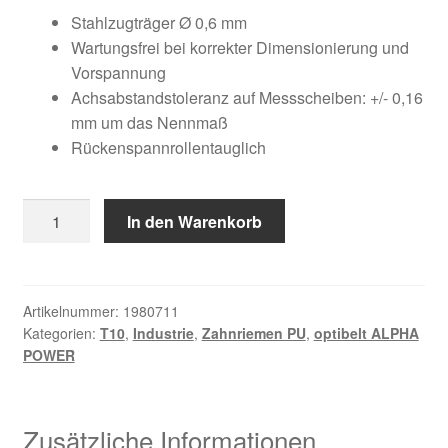
Kundeninformationen
war:
ist:
Stahlzugträger Ø 0,6 mm
Wartungsfrei bei korrekter Dimensionierung und
112,32 €
37,41 €.
Mein Konto
Vorspannung
Achsabstandstoleranz auf Messscheiben: +/- 0,16
mm um das Nennmaß
Shop
Rückenspannrollentauglich
Versandarten
50
In den Warenkorb
Warenkorb
T10
/
Wiederruf
350
AP
Artikelnummer:
1980711
Kategorien:
T10
,
Industrie
,
Zahnriemen PU
,
optibelt ALPHA
Menge
Zahlungsarten
POWER
Zusätzliche Informationen