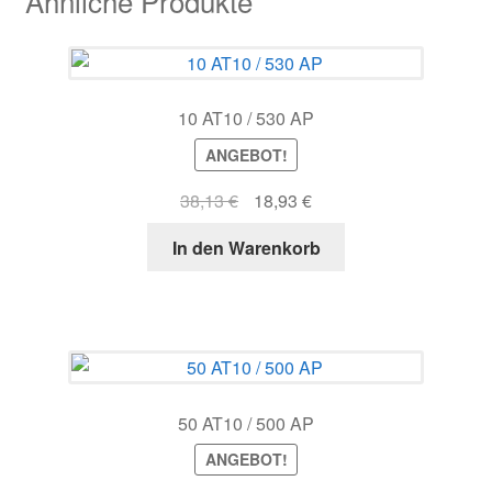
Ähnliche Produkte
10 AT10 / 530 AP
ANGEBOT!
Ursprünglicher
Aktueller
38,13
€
18,93
€
Preis
Preis
In den Warenkorb
war:
ist:
38,13 €
18,93 €.
50 AT10 / 500 AP
ANGEBOT!