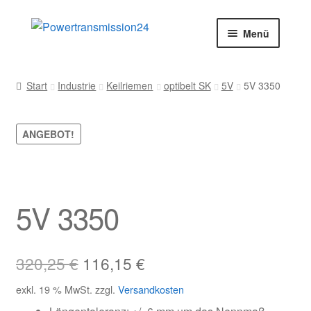
Zur
Zum
Menü
Navigation
Inhalt
springen
springen
Start
Start
Industrie
Keilriemen
optibelt SK
5V
5V 3350
AGB
ANGEBOT!
Blog
Datenschutz
5V 3350
Impressum
Kasse
Ursprünglicher
Aktueller
320,25
€
116,15
€
Preis
Preis
Kontakt
exkl. 19 % MwSt.
zzgl.
Versandkosten