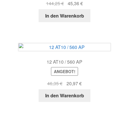
Ursprünglicher
Aktueller
144,25
€
45,36
€
Preis
Preis
In den Warenkorb
war:
ist:
144,25 €
45,36 €.
12 AT10 / 560 AP
ANGEBOT!
Ursprünglicher
Aktueller
46,35
€
20,97
€
Preis
Preis
In den Warenkorb
war:
ist:
46,35 €
20,97 €.