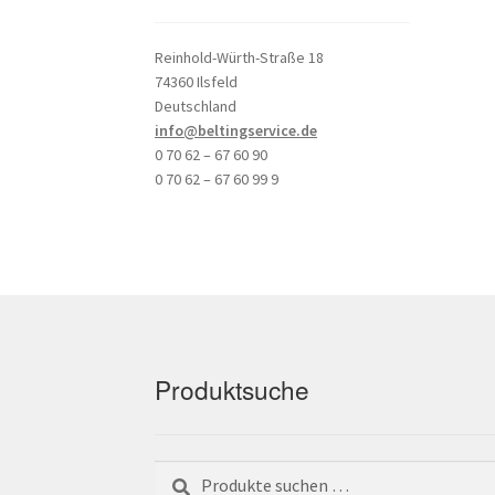
Reinhold-Würth-Straße 18
74360 Ilsfeld
Deutschland
info@beltingservice.de
0 70 62 – 67 60 90
0 70 62 – 67 60 99 9
Produktsuche
Suchen
Suchen