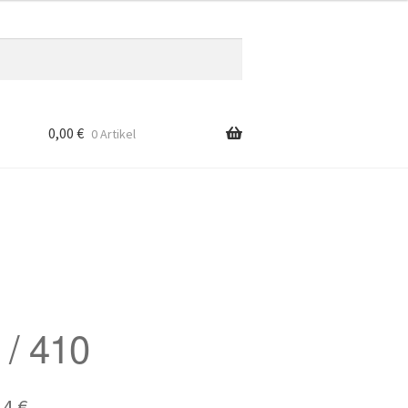
0,00
€
0 Artikel
 / 410
prünglicher
Aktueller
14
€