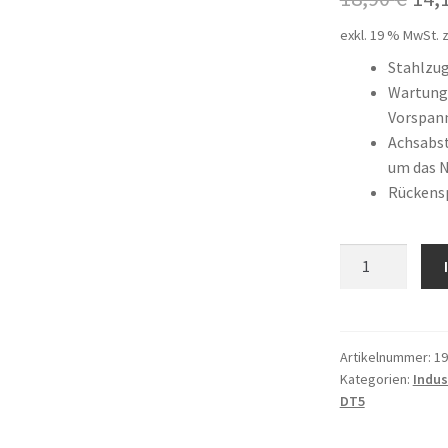
Pre
exkl. 19 % MwSt.
z
war
Stahlzu
Wartungs
18,
Vorspan
Achsabst
um das 
Rückens
6
DT5
/
410
Menge
Artikelnummer:
19
Kategorien:
Indus
DT5