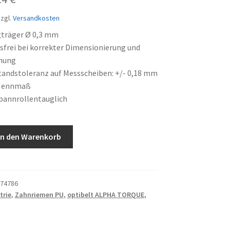
is
Preis
zgl.
Versandkosten
:
ist:
gträger Ø 0,3 mm
frei bei korrekter Dimensionierung und
90 €
14,14 €.
nung
andstoleranz auf Messscheiben: +/- 0,18 mm
Nennmaß
pannrollentauglich
In den Warenkorb
74786
trie
,
Zahnriemen PU
,
optibelt ALPHA TORQUE
,