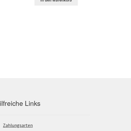
war:
ist:
€.
144,25 €
45,36 €.
ilfreiche Links
Zahlungsarten