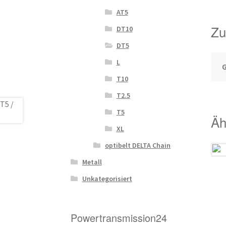
AT5
Zu
DT10
DT5
L
T10
T2.5
T5
Äh
XL
optibelt DELTA Chain
Metall
Unkategorisiert
Powertransmission24