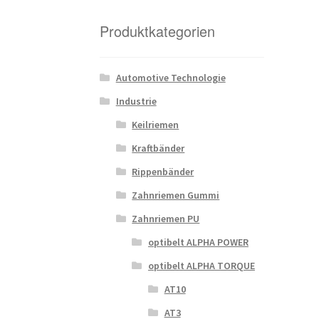
Produktkategorien
Automotive Technologie
Industrie
Keilriemen
Kraftbänder
Rippenbänder
Zahnriemen Gummi
Zahnriemen PU
optibelt ALPHA POWER
optibelt ALPHA TORQUE
AT10
AT3