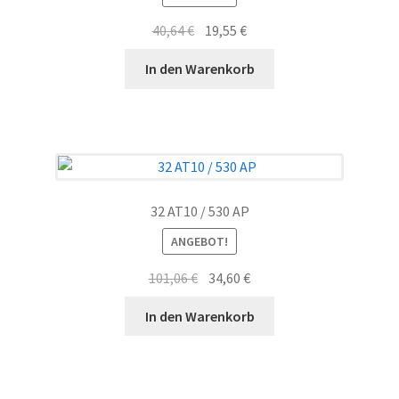
Ursprünglicher
Aktueller
40,64
€
19,55
€
Preis
Preis
In den Warenkorb
war:
ist:
40,64 €
19,55 €.
32 AT10 / 530 AP
ANGEBOT!
Ursprünglicher
Aktueller
101,06
€
34,60
€
Preis
Preis
In den Warenkorb
war:
ist:
101,06 €
34,60 €.