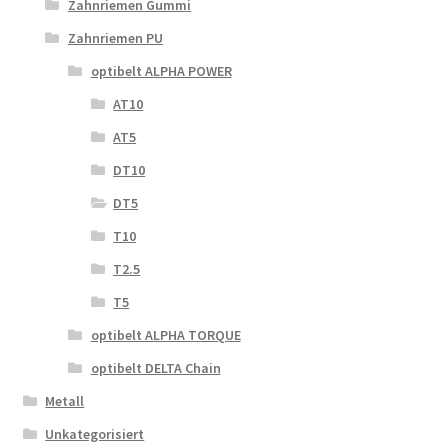
Zahnriemen Gummi
Zahnriemen PU
optibelt ALPHA POWER
AT10
AT5
DT10
DT5
T10
T2.5
T5
optibelt ALPHA TORQUE
optibelt DELTA Chain
Metall
Unkategorisiert