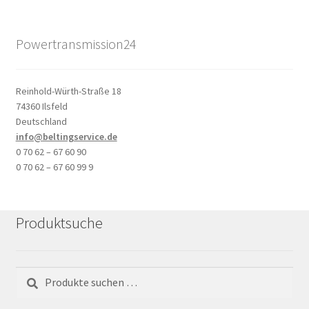
Powertransmission24
Reinhold-Würth-Straße 18
74360 Ilsfeld
Deutschland
info@beltingservice.de
0 70 62 – 67 60 90
0 70 62 – 67 60 99 9
Produktsuche
Suchen
Suchen
nach: