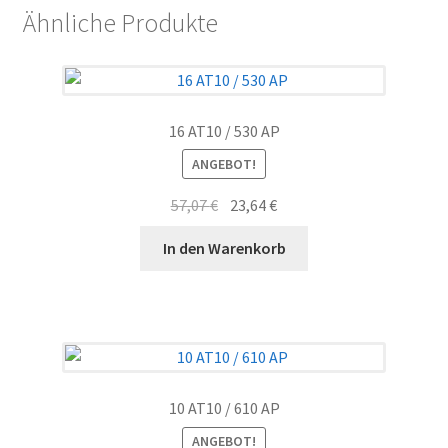
Ähnliche Produkte
16 AT10 / 530 AP
ANGEBOT!
Ursprünglicher
Aktueller
57,07
€
23,64
€
Preis
Preis
In den Warenkorb
war:
ist:
57,07 €
23,64 €.
10 AT10 / 610 AP
ANGEBOT!