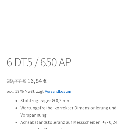
Kundeninformationen
Mein Konto
Shop
Versandarten
6 DT5 / 650 AP
Warenkorb
Ursprünglicher
Aktueller
29,77
€
16,84
€
Wiederruf
Preis
Preis
exkl. 19 % MwSt.
zzgl.
Versandkosten
Zahlungsarten
war:
ist:
Stahlzugträger Ø 0,3 mm
Wartungsfrei bei korrekter Dimensionierung und
29,77 €
16,84 €.
Vorspannung
Achsabstandstoleranz auf Messscheiben: +/- 0,24