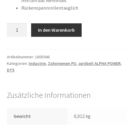
mm um das Nennmaß
Rückenspannrollentauglich
6
In den Warenkorb
DT5
/
650
AP
Artikelnummer:
1805046
Kategorien:
Industrie
,
Zahnriemen PU
,
optibelt ALPHA POWER
,
Menge
DT5
Zusätzliche Informationen
Gewicht
0,012 kg