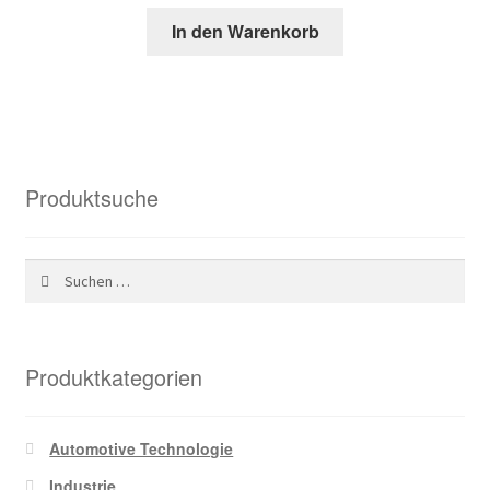
Preis
Preis
In den Warenkorb
war:
ist:
68,60 €
26,52 €.
Produktsuche
Suchen
nach:
Produktkategorien
Automotive Technologie
Industrie