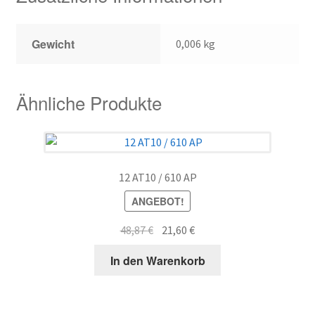
Gewicht
0,006 kg
Ähnliche Produkte
12 AT10 / 610 AP
ANGEBOT!
Ursprünglicher
Aktueller
48,87
€
21,60
€
Preis
Preis
In den Warenkorb
war:
ist:
48,87 €
21,60 €.