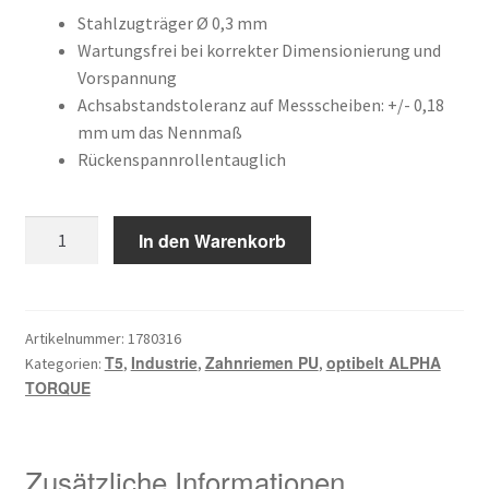
Kundeninformationen
war:
ist:
Stahlzugträger Ø 0,3 mm
Wartungsfrei bei korrekter Dimensionierung und
16,08 €
13,43 €.
Vorspannung
Mein Konto
Achsabstandstoleranz auf Messscheiben: +/- 0,18
mm um das Nennmaß
Shop
Rückenspannrollentauglich
Versandarten
6
In den Warenkorb
Warenkorb
T5
/
Wiederruf
475
Menge
Artikelnummer:
1780316
T5
Industrie
Zahnriemen PU
optibelt ALPHA
Kategorien:
,
,
,
Zahlungsarten
TORQUE
Zusätzliche Informationen