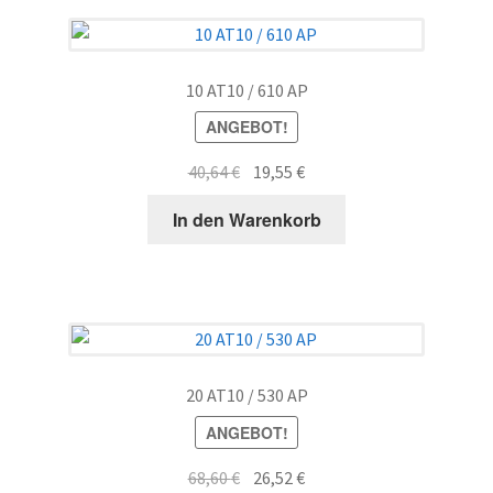
10 AT10 / 610 AP
ANGEBOT!
Ursprünglicher
Aktueller
40,64
€
19,55
€
Preis
Preis
In den Warenkorb
war:
ist:
40,64 €
19,55 €.
20 AT10 / 530 AP
ANGEBOT!
Ursprünglicher
Aktueller
68,60
€
26,52
€