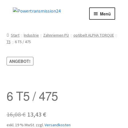
Zur
Zum
Menü
Navigation
Inhalt
springen
springen
Start
Start
Industrie
Zahnriemen PU
optibelt ALPHA TORQUE
T5
6 T5 / 475
AGB
Blog
ANGEBOT!
Datenschutz
Impressum
6 T5 / 475
Kasse
Ursprünglicher
Aktueller
16,08
€
13,43
€
Kontakt
Preis
Preis
exkl. 19 % MwSt.
zzgl.
Versandkosten