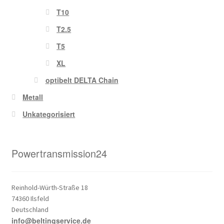
T10
T2.5
T5
XL
optibelt DELTA Chain
Metall
Unkategorisiert
Powertransmission24
Reinhold-Würth-Straße 18
74360 Ilsfeld
Deutschland
info@beltingservice.de