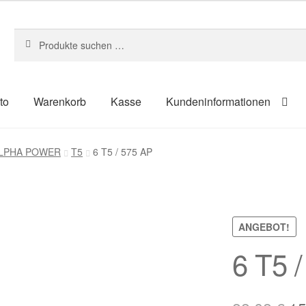
Suchen
Suchen
nach:
to
Warenkorb
Kasse
Kundeninformationen
um
Kasse
Kontakt
Kundeninformationen
Mein Konto
Shop
 ALPHA POWER
T5
6 T5 / 575 AP
ahlungsarten
ANGEBOT!
6 T5 