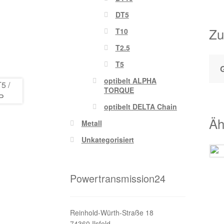
DT5
Zu
T10
T2.5
T5
optibelt ALPHA
TORQUE
optibelt DELTA Chain
Äh
Metall
Unkategorisiert
Powertransmission24
Reinhold-Würth-Straße 18
74360 Ilsfeld