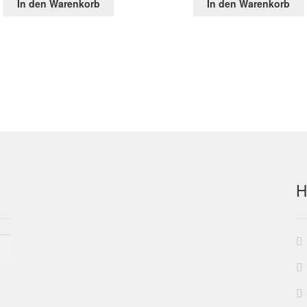
In den Warenkorb
In den Warenkorb
war:
ist:
war:
ist:
38,13 €
18,93 €.
36,48 €
18,5
H