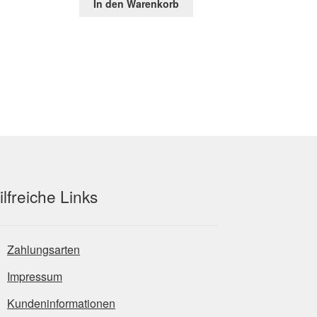
In den Warenkorb
war:
ist:
1 €.
69,95 €
26,85 €.
ilfreiche Links
Zahlungsarten
Impressum
Kundeninformationen