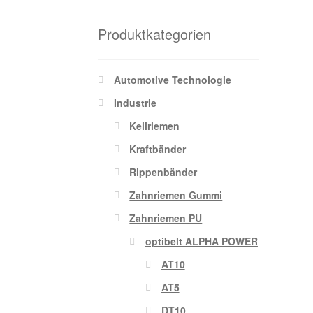
Produktkategorien
Automotive Technologie
Industrie
Keilriemen
Kraftbänder
Rippenbänder
Zahnriemen Gummi
Zahnriemen PU
optibelt ALPHA POWER
AT10
AT5
DT10