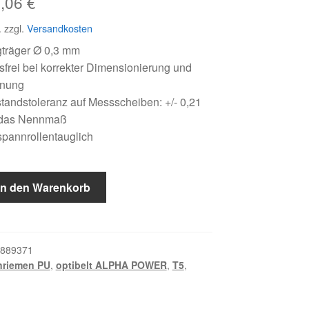
sprünglicher
Aktueller
5,06
€
eis
Preis
.
zzgl.
Versandkosten
r:
ist:
gträger Ø 0,3 mm
frei bei korrekter Dimensionierung und
,62 €
15,06 €.
nnung
andstoleranz auf Messscheiben: +/- 0,21
das Nennmaß
pannrollentauglich
In den Warenkorb
889371
nriemen PU
,
optibelt ALPHA POWER
,
T5
,