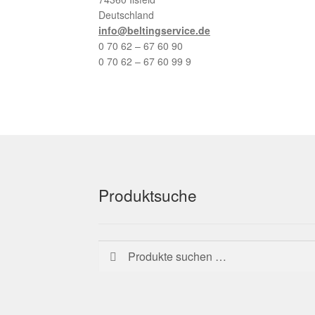
Deutschland
info@beltingservice.de
0 70 62 – 67 60 90
0 70 62 – 67 60 99 9
Produktsuche
Suchen
Suchen
nach: