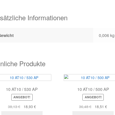
sätzliche Informationen
Gewicht
0,006 kg
nliche Produkte
10 AT10 / 530 AP
10 AT10 / 500 AP
ANGEBOT!
ANGEBOT!
Ursprünglicher
Aktueller
Ursprüngliche
Aktue
38,13
€
18,93
€
36,48
€
18,51
€
Preis
Preis
Preis
Prei