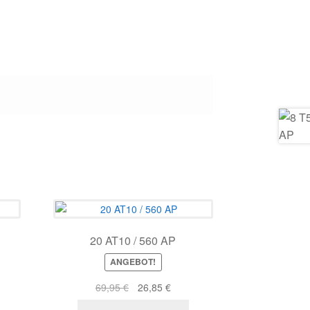
20 AT10 / 560 AP
ANGEBOT!
r
ller
Ursprünglicher
Aktueller
69,95
€
26,85
€
s
Preis
Preis