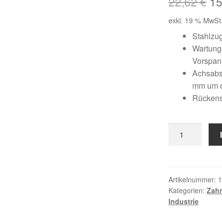
Ur
22,62
€
1
Pr
exkl. 19 % MwSt
wa
Stahlzu
Wartungs
22
Vorspa
Achsabst
mm um 
Rückens
6
T5
/
575
AP
Artikelnummer:
1
Kategorien:
Zah
Menge
Industrie