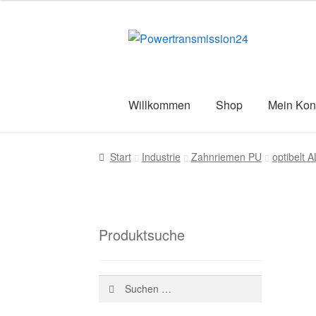
war:
ist:
22,62 €
15,06 €.
Zur
Zum
Navigation
Inhalt
springen
springen
Willkommen
Shop
Mein Kon
Start
AGB
Blog
Datenschutz
Impress
Start
Industrie
Zahnriemen PU
optibelt
Versandarten
Warenkorb
Wiederruf
Z
Produktsuche
Suchen
nach: