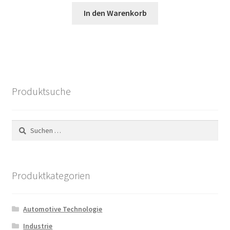
Preis
Preis
In den Warenkorb
war:
ist:
84,18 €
30,40 €.
Produktsuche
Suchen
nach:
Produktkategorien
Automotive Technologie
Industrie