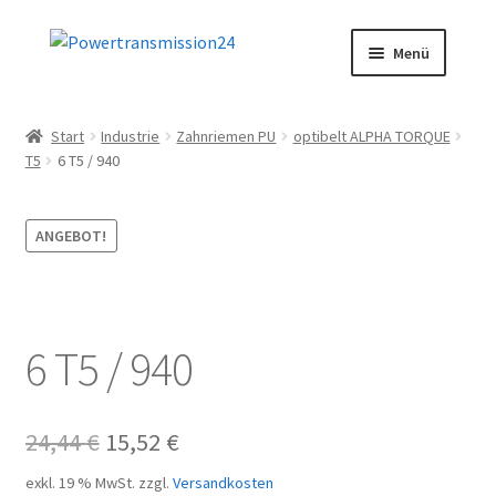
Zur
Zum
Menü
Navigation
Inhalt
springen
springen
Start
Start
Industrie
Zahnriemen PU
optibelt ALPHA TORQUE
T5
6 T5 / 940
AGB
Blog
ANGEBOT!
Datenschutz
Impressum
6 T5 / 940
Kasse
Ursprünglicher
Aktueller
24,44
€
15,52
€
Kontakt
Preis
Preis
exkl. 19 % MwSt.
zzgl.
Versandkosten