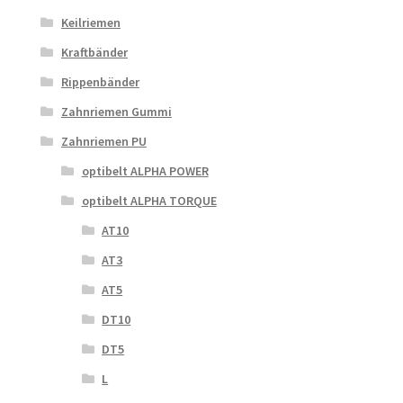
Keilriemen
Kraftbänder
Rippenbänder
Zahnriemen Gummi
Zahnriemen PU
optibelt ALPHA POWER
optibelt ALPHA TORQUE
AT10
AT3
AT5
DT10
DT5
L