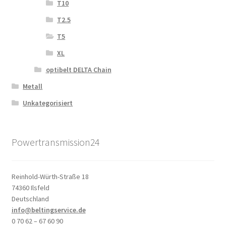
T10
T2.5
T5
XL
optibelt DELTA Chain
Metall
Unkategorisiert
Powertransmission24
Reinhold-Würth-Straße 18
74360 Ilsfeld
Deutschland
info@beltingservice.de
0 70 62 – 67 60 90