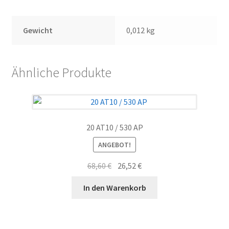
Gewicht
0,012 kg
Ähnliche Produkte
20 AT10 / 530 AP
ANGEBOT!
Ursprünglicher
Aktueller
68,60
€
26,52
€
Preis
Preis
In den Warenkorb
war:
ist:
68,60 €
26,52 €.