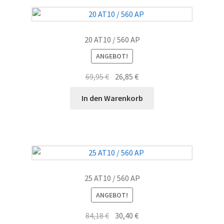
20 AT10 / 560 AP
ANGEBOT!
Ursprünglicher
Aktueller
69,95
€
26,85
€
Preis
Preis
In den Warenkorb
war:
ist:
69,95 €
26,85 €.
25 AT10 / 560 AP
ANGEBOT!
Ursprünglicher
Aktueller
84,18
€
30,40
€