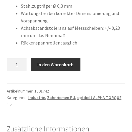
war:
ist:
Kundeninformationen
Stahlzugträger Ø 0,3 mm
Wartungsfrei bei korrekter Dimensionierung und
24,44 €
15,52 €.
Vorspannung
Mein Konto
Achsabstandstoleranz auf Messscheiben: +/- 0,28
mm um das Nennmaß
Shop
Rückenspannrollentauglich
Versandarten
6
In den Warenkorb
Warenkorb
T5
/
940
Wiederruf
Menge
Artikelnummer:
1591742
Kategorien:
Industrie
,
Zahnriemen PU
,
optibelt ALPHA TORQUE
,
Zahlungsarten
T5
Zusätzliche Informationen