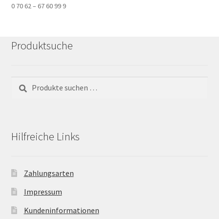
0 70 62 – 67 60 99 9
Produktsuche
Suchen
Suchen
nach:
Hilfreiche Links
Zahlungsarten
Impressum
Kundeninformationen