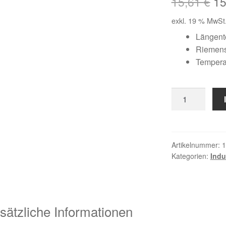
Ur
15,61
€
1
Pr
exkl. 19 % MwSt
wa
Längent
Riemens
15
Temperat
6
X
425
Menge
Artikelnummer:
1
Kategorien:
Indu
sätzliche Informationen