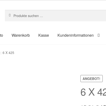
Suchen
Suchen
nach:
to
Warenkorb
Kasse
Kundeninformationen
um
Kasse
Kontakt
Kundeninformationen
Mein Konto
Shop
6 X 425
ahlungsarten
ANGEBOT!
6 X 4