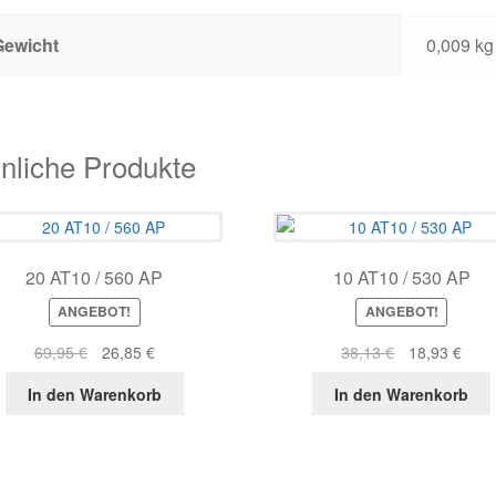
Gewicht
0,009 kg
nliche Produkte
20 AT10 / 560 AP
10 AT10 / 530 AP
ANGEBOT!
ANGEBOT!
Ursprünglicher
Aktueller
Ursprüngliche
Aktue
69,95
€
26,85
€
38,13
€
18,93
€
Preis
Preis
Preis
Prei
In den Warenkorb
In den Warenkorb
war:
ist:
war:
ist:
69,95 €
26,85 €.
38,13 €
18,9