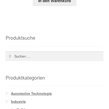
In den Warenkorb
war:
ist:
43,52 €
20,27 €.
Produktsuche
Suchen
nach:
Produktkategorien
Automotive Technologie
Industrie