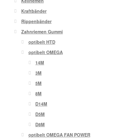
Keilriemen
Kraftbänder
Rippenbänder
Zahnriemen Gummi
optibelt HTD
optibelt OMEGA
14M
3M
5M
8M
D14M
D5M
D8M
optibelt OMEGA FAN POWER