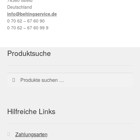
Deutschland
info@beltingservice.de
0 70 62 – 67 60 90
0 70 62 – 67 60 99 9
Produktsuche
Suchen
Suchen
nach:
Hilfreiche Links
Zahlungsarten