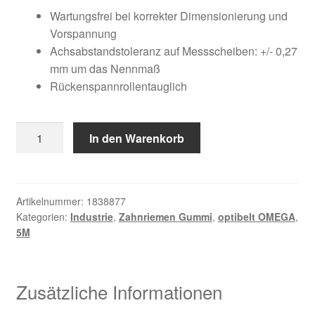
Kundeninformationen
war:
ist:
Wartungsfrei bei korrekter Dimensionierung und
Vorspannung
37,29 €
20,56 €.
Mein Konto
Achsabstandstoleranz auf Messscheiben: +/- 0,27
mm um das Nennmaß
Rückenspannrollentauglich
Shop
Versandarten
650
In den Warenkorb
5M
Warenkorb
25
Menge
Wiederruf
Artikelnummer:
1838877
Kategorien:
Industrie
,
Zahnriemen Gummi
,
optibelt OMEGA
,
5M
Zahlungsarten
Zusätzliche Informationen