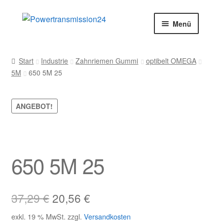
Zur
Zum
Menü
Navigation
Inhalt
springen
springen
Start
Start
Industrie
Zahnriemen Gummi
optibelt OMEGA
5M
650 5M 25
AGB
Blog
ANGEBOT!
Datenschutz
Impressum
650 5M 25
Kasse
Ursprünglicher
Aktueller
37,29
€
20,56
€
Kontakt
Preis
Preis
exkl. 19 % MwSt.
zzgl.
Versandkosten