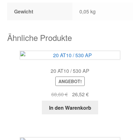
Gewicht
0,05 kg
Ähnliche Produkte
20 AT10 / 530 AP
ANGEBOT!
Ursprünglicher
Aktueller
68,60
€
26,52
€
Preis
Preis
In den Warenkorb
war:
ist:
68,60 €
26,52 €.