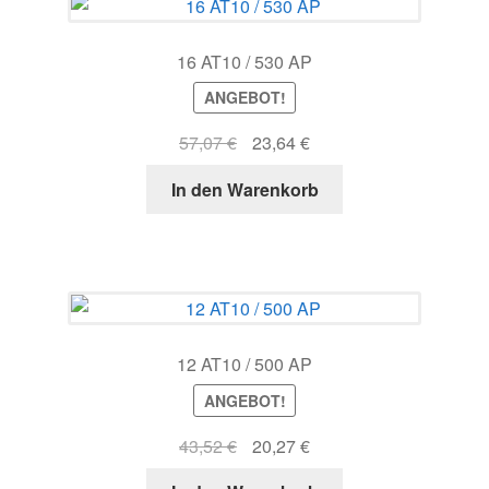
16 AT10 / 530 AP
ANGEBOT!
Ursprünglicher
Aktueller
57,07
€
23,64
€
Preis
Preis
In den Warenkorb
war:
ist:
57,07 €
23,64 €.
12 AT10 / 500 AP
ANGEBOT!
Ursprünglicher
Aktueller
43,52
€
20,27
€
Preis
Preis