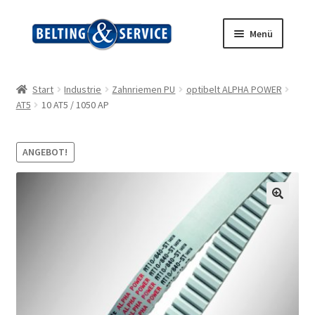
Zur
Zum
Menü
Navigation
Inhalt
springen
springen
Start
Start
Industrie
Zahnriemen PU
optibelt ALPHA POWER
AT5
10 AT5 / 1050 AP
AGB
Blog
ANGEBOT!
Datenschutz
Impressum
Kasse
Kontakt