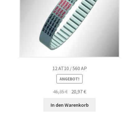
12 AT10 / 560 AP
ANGEBOT!
Ursprünglicher
Aktueller
46,35
€
20,97
€
Preis
Preis
In den Warenkorb
war:
ist:
46,35 €
20,97 €.