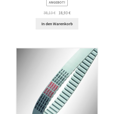
ANGEBOT!
Ursprünglicher
Aktueller
38,13
€
18,93
€
Preis
Preis
In den Warenkorb
war:
ist:
38,13 €
18,93 €.