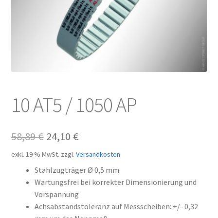
Kundeninformationen
Mein Konto
Shop
Versandarten
10 AT5 / 1050 AP
Warenkorb
Ursprünglicher
Aktueller
58,89
€
24,10
€
Wiederruf
Preis
Preis
exkl. 19 % MwSt.
zzgl.
Versandkosten
Zahlungsarten
war:
ist:
Stahlzugträger Ø 0,5 mm
Wartungsfrei bei korrekter Dimensionierung und
58,89 €
24,10 €.
Vorspannung
Achsabstandstoleranz auf Messscheiben: +/- 0,32