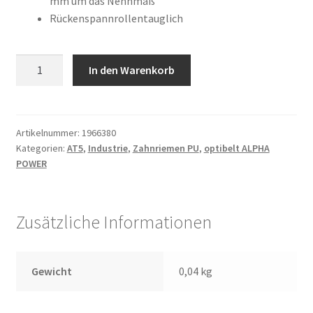
mm um das Nennmaß
Rückenspannrollentauglich
10
In den Warenkorb
AT5
/
1050
AP
Artikelnummer:
1966380
Kategorien:
AT5
,
Industrie
,
Zahnriemen PU
,
optibelt ALPHA
Menge
POWER
Zusätzliche Informationen
Gewicht
0,04 kg