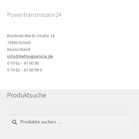
Powertransmission24
Reinhold-Würth-Straße 18
74360 Ilsfeld
Deutschland
info@beltingservice.de
0 70 62 – 67 60 90
0 70 62 – 67 60 99 9
Produktsuche
Suchen
Suchen
nach: