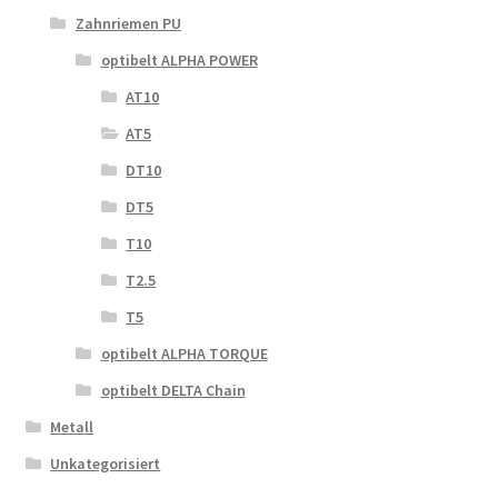
Zahnriemen PU
optibelt ALPHA POWER
AT10
AT5
DT10
DT5
T10
T2.5
T5
optibelt ALPHA TORQUE
optibelt DELTA Chain
Metall
Unkategorisiert