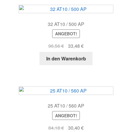
32 AT10 / 500 AP
ANGEBOT!
Ursprünglicher
Aktueller
96,56
€
33,48
€
Preis
Preis
In den Warenkorb
war:
ist:
96,56 €
33,48 €.
25 AT10 / 560 AP
ANGEBOT!
Ursprünglicher
Aktueller
84,18
€
30,40
€