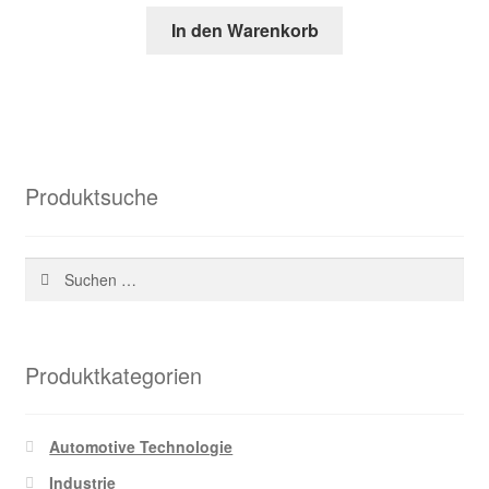
Preis
Preis
In den Warenkorb
war:
ist:
84,18 €
30,40 €.
Produktsuche
Suchen
nach:
Produktkategorien
Automotive Technologie
Industrie