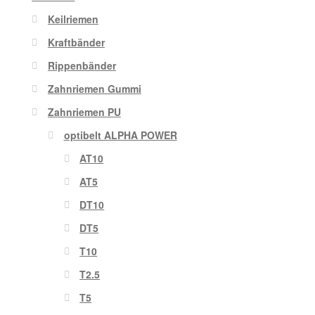
Keilriemen
Kraftbänder
Rippenbänder
Zahnriemen Gummi
Zahnriemen PU
optibelt ALPHA POWER
AT10
AT5
DT10
DT5
T10
T2.5
T5