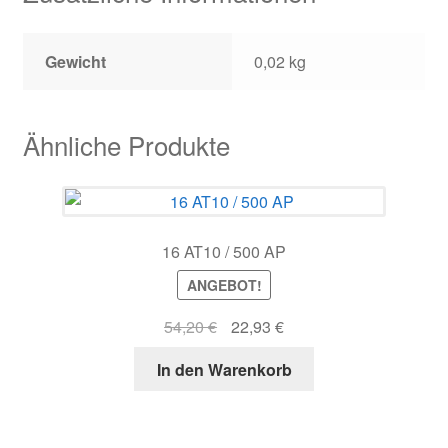
Gewicht
0,02 kg
Ähnliche Produkte
16 AT10 / 500 AP
ANGEBOT!
Ursprünglicher
Aktueller
54,20
€
22,93
€
Preis
Preis
In den Warenkorb
war:
ist:
54,20 €
22,93 €.