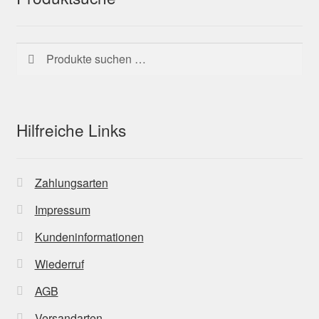
Suchen
Suchen
nach:
Hilfreiche Links
Zahlungsarten
Impressum
Kundeninformationen
Wiederruf
AGB
Versandarten