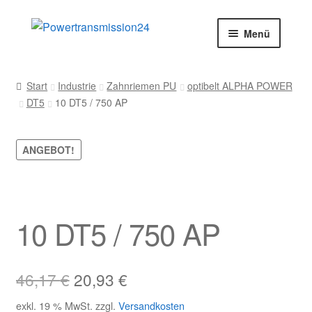
Zur
Zum
Menü
Navigation
Inhalt
springen
springen
Start
Start
Industrie
Zahnriemen PU
optibelt ALPHA POWER
DT5
10 DT5 / 750 AP
AGB
Blog
ANGEBOT!
Datenschutz
Impressum
10 DT5 / 750 AP
Kasse
Ursprünglicher
Aktueller
46,17
€
20,93
€
Kontakt
Preis
Preis
exkl. 19 % MwSt.
zzgl.
Versandkosten