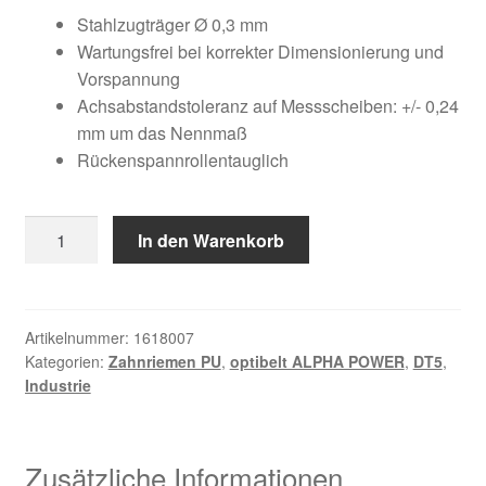
Kundeninformationen
war:
ist:
Stahlzugträger Ø 0,3 mm
Wartungsfrei bei korrekter Dimensionierung und
46,17 €
20,93 €.
Mein Konto
Vorspannung
Achsabstandstoleranz auf Messscheiben: +/- 0,24
mm um das Nennmaß
Shop
Rückenspannrollentauglich
Versandarten
10
In den Warenkorb
Warenkorb
DT5
/
Wiederruf
750
AP
Artikelnummer:
1618007
Kategorien:
Zahnriemen PU
,
optibelt ALPHA POWER
,
DT5
,
Menge
Zahlungsarten
Industrie
Zusätzliche Informationen