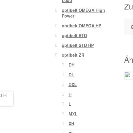
Load
Zu
optibelt OMEGA High
Power
optibelt OMEGA HP
optibelt STD
optibelt STD HP
optibelt ZR
Äh
DH
DL
DXL
H
L
MXL
XH