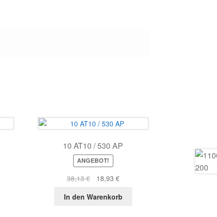
10 AT10 / 530 AP
ANGEBOT!
r
ller
Ursprünglicher
Aktueller
38,13
€
18,93
€
s
Preis
Preis
In den Warenkorb
war:
ist:
5 €.
38,13 €
18,93 €.