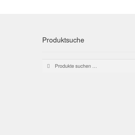
Produktsuche
Suchen
Suchen
nach: