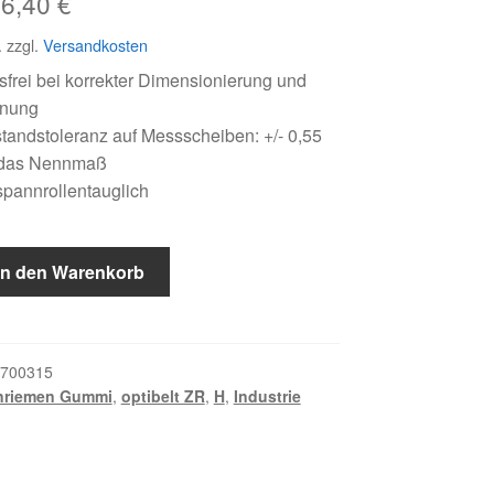
rsprünglicher
Aktueller
56,40
€
reis
Preis
.
zzgl.
Versandkosten
ar:
ist:
frei bei korrekter Dimensionierung und
nnung
67,63 €
56,40 €.
andstoleranz auf Messscheiben: +/- 0,55
das Nennmaß
pannrollentauglich
In den Warenkorb
700315
nriemen Gummi
,
optibelt ZR
,
H
,
Industrie