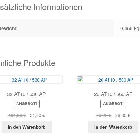
sätzliche Informationen
Gewicht
0,456 kg
nliche Produkte
32 AT10 / 530 AP
20 AT10 / 560 AP
ANGEBOT!
ANGEBOT!
Ursprünglicher
Aktueller
Ursprüngliche
Aktue
101,06
€
34,60
€
69,95
€
26,85
€
Preis
Preis
Preis
Prei
In den Warenkorb
In den Warenkorb
war:
ist:
war:
ist:
101,06 €
34,60 €.
69,95 €
26,8