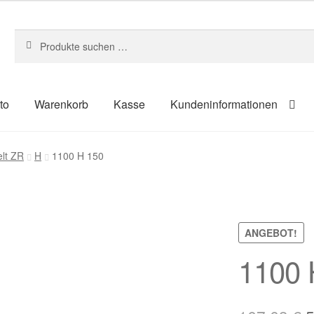
Suchen
Suchen
nach:
to
Warenkorb
Kasse
Kundeninformationen
um
Kasse
Kontakt
Kundeninformationen
Mein Konto
Shop
elt ZR
H
1100 H 150
ahlungsarten
ANGEBOT!
1100 