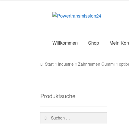
war:
ist:
167,63 €
56,40 €.
Zur
Zum
Navigation
Inhalt
springen
springen
Willkommen
Shop
Mein Kon
Start
AGB
Blog
Datenschutz
Impress
Start
Industrie
Zahnriemen Gummi
optib
Versandarten
Warenkorb
Wiederruf
Z
Produktsuche
Suchen
nach: