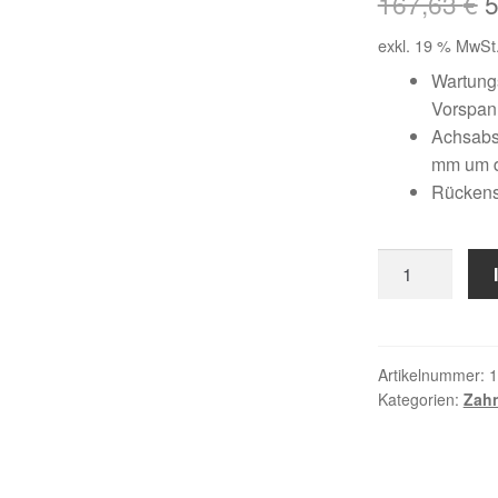
U
167,63
€
P
exkl. 19 % MwSt
w
Wartungs
Vorspa
1
Achsabst
mm um 
Rückens
1100
H
150
Menge
Artikelnummer:
1
Kategorien:
Zah