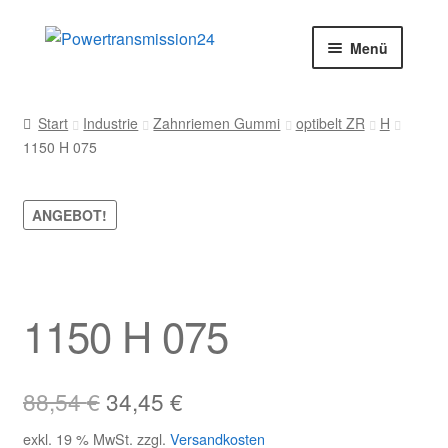
Zur
Zum
Menü
Navigation
Inhalt
springen
springen
Start
Start
Industrie
Zahnriemen Gummi
optibelt ZR
H
1150 H 075
AGB
Blog
ANGEBOT!
Datenschutz
Impressum
1150 H 075
Kasse
Ursprünglicher
Aktueller
88,54
€
34,45
€
Kontakt
Preis
Preis
exkl. 19 % MwSt.
zzgl.
Versandkosten