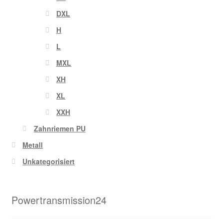
DXL
H
L
MXL
XH
XL
XXH
Zahnriemen PU
Metall
Unkategorisiert
Powertransmission24