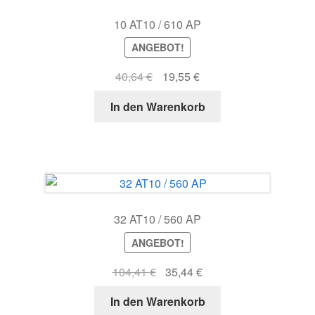
10 AT10 / 610 AP
ANGEBOT!
Ursprünglicher
Aktueller
40,64
€
19,55
€
Preis
Preis
In den Warenkorb
war:
ist:
40,64 €
19,55 €.
32 AT10 / 560 AP
ANGEBOT!
Ursprünglicher
Aktueller
104,41
€
35,44
€
Preis
Preis
In den Warenkorb
war:
ist: