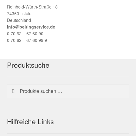
Reinhold-Würth-Straße 18
74360 Ilsfeld
Deutschland
info@beltingservice.de
0 70 62 – 67 60 90
0 70 62 – 67 60 99 9
Produktsuche
Suchen
Suchen
nach:
Hilfreiche Links