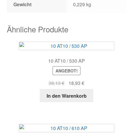
Gewicht
0,229 kg
Ähnliche Produkte
10 AT10 / 530 AP
ANGEBOT!
Ursprünglicher
Aktueller
38,13
€
18,93
€
Preis
Preis
In den Warenkorb
war:
ist:
38,13 €
18,93 €.