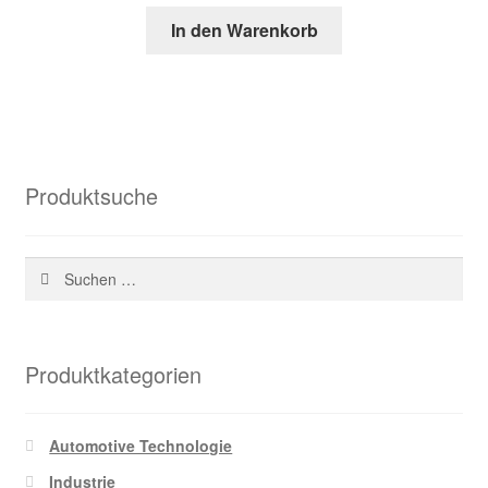
Preis
Preis
In den Warenkorb
war:
ist:
38,13 €
18,93 €.
Produktsuche
Suchen
nach:
Produktkategorien
Automotive Technologie
Industrie