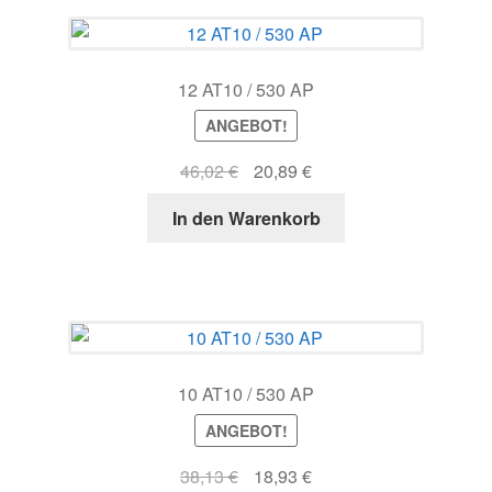
12 AT10 / 530 AP
ANGEBOT!
Ursprünglicher
Aktueller
46,02
€
20,89
€
Preis
Preis
In den Warenkorb
war:
ist:
46,02 €
20,89 €.
10 AT10 / 530 AP
ANGEBOT!
Ursprünglicher
Aktueller
38,13
€
18,93
€