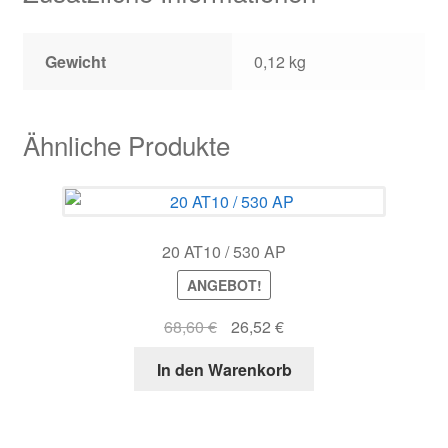
Gewicht
0,12 kg
Ähnliche Produkte
20 AT10 / 530 AP
ANGEBOT!
Ursprünglicher
Aktueller
68,60
€
26,52
€
Preis
Preis
In den Warenkorb
war:
ist:
68,60 €
26,52 €.