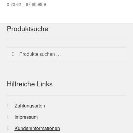
0 70 62 – 67 60 99 9
Produktsuche
Suchen
Suchen
nach:
Hilfreiche Links
Zahlungsarten
Impressum
Kundeninformationen