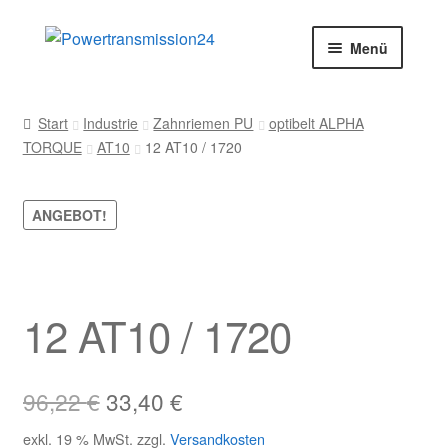
Zur
Zum
Menü
Navigation
Inhalt
springen
springen
Start
Start
Industrie
Zahnriemen PU
optibelt ALPHA
TORQUE
AT10
12 AT10 / 1720
AGB
Blog
ANGEBOT!
Datenschutz
Impressum
12 AT10 / 1720
Kasse
Ursprünglicher
Aktueller
96,22
€
33,40
€
Kontakt
Preis
Preis
exkl. 19 % MwSt.
zzgl.
Versandkosten