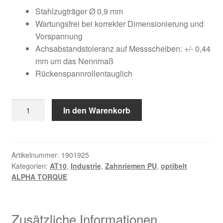
Kundeninformationen
war:
ist:
Stahlzugträger Ø 0,9 mm
Wartungsfrei bei korrekter Dimensionierung und
96,22 €
33,40 €.
Mein Konto
Vorspannung
Achsabstandstoleranz auf Messscheiben: +/- 0,44
mm um das Nennmaß
Shop
Rückenspannrollentauglich
Versandarten
12
In den Warenkorb
Warenkorb
AT10
/
Wiederruf
1720
Menge
Artikelnummer:
1901925
Kategorien:
AT10
,
Industrie
,
Zahnriemen PU
,
optibelt
Zahlungsarten
ALPHA TORQUE
Zusätzliche Informationen