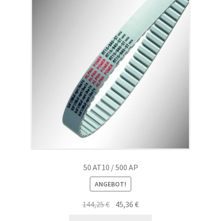
50 AT10 / 500 AP
ANGEBOT!
Ursprünglicher
Aktueller
144,25
€
45,36
€
Preis
Preis