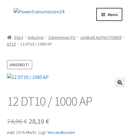
Zur
Zum
Menü
Navigation
Inhalt
springen
springen
Start
Start
Industrie
Zahnriemen PU
optibelt ALPHA POWER
DT10
12 DT10 / 1000 AP
AGB
Blog
ANGEBOT!
Datenschutz
🔍
Impressum
12 DT10 / 1000 AP
Kasse
Ursprünglicher
Aktueller
74,96
€
28,10
€
Kontakt
Preis
Preis
exkl. 19 % MwSt.
zzgl.
Versandkosten