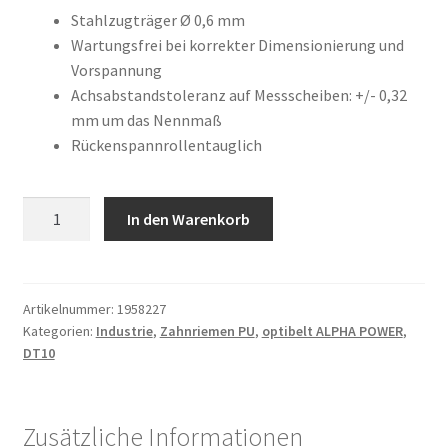
war:
ist:
Kundeninformationen
Stahlzugträger Ø 0,6 mm
Wartungsfrei bei korrekter Dimensionierung und
74,96 €
28,10 €.
Vorspannung
Mein Konto
Achsabstandstoleranz auf Messscheiben: +/- 0,32
mm um das Nennmaß
Shop
Rückenspannrollentauglich
Versandarten
12
In den Warenkorb
Warenkorb
DT10
/
1000
Wiederruf
AP
Artikelnummer:
1958227
Kategorien:
Industrie
,
Zahnriemen PU
,
optibelt ALPHA POWER
,
Menge
Zahlungsarten
DT10
Zusätzliche Informationen