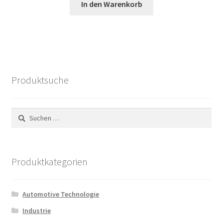
In den Warenkorb
war:
ist:
144,25 €
45,36 €.
Produktsuche
Suchen
nach:
Produktkategorien
Automotive Technologie
Industrie