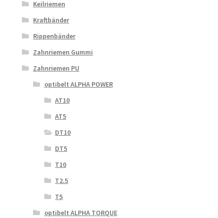
Keilriemen
Kraftbänder
Rippenbänder
Zahnriemen Gummi
Zahnriemen PU
optibelt ALPHA POWER
AT10
AT5
DT10
DT5
T10
T2.5
T5
optibelt ALPHA TORQUE