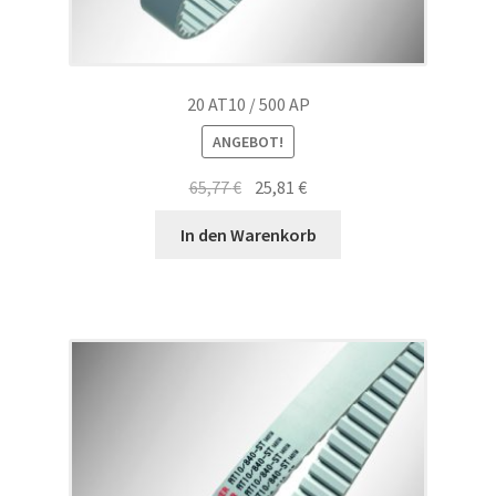
20 AT10 / 500 AP
ANGEBOT!
Ursprünglicher
Aktueller
65,77
€
25,81
€
Preis
Preis
In den Warenkorb
war:
ist:
65,77 €
25,81 €.