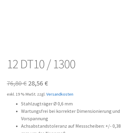
Kundeninformationen
Mein Konto
Shop
Versandarten
12 DT10 / 1300
Warenkorb
Ursprünglicher
Aktueller
76,80
€
28,56
€
Wiederruf
Preis
Preis
exkl. 19 % MwSt.
zzgl.
Versandkosten
Zahlungsarten
war:
ist:
Stahlzugträger Ø 0,6 mm
Wartungsfrei bei korrekter Dimensionierung und
76,80 €
28,56 €.
Vorspannung
Achsabstandstoleranz auf Messscheiben: +/- 0,38