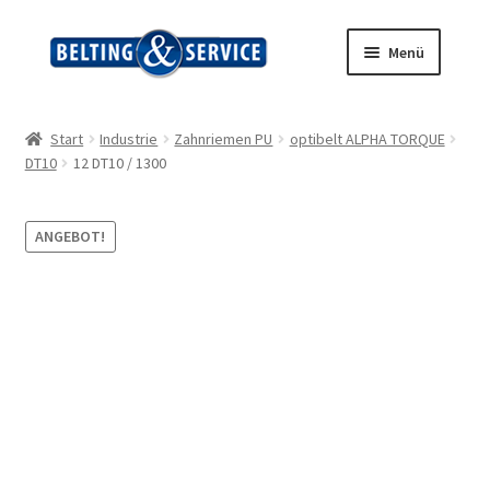
Zur
Zum
Menü
Navigation
Inhalt
springen
springen
Start
Start
Industrie
Zahnriemen PU
optibelt ALPHA TORQUE
DT10
12 DT10 / 1300
AGB
Blog
ANGEBOT!
Datenschutz
Impressum
Kasse
Kontakt