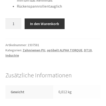
mm um das Nennmaß
Rückenspannrollentauglich
12
In den Warenkorb
DT10
/
1300
Menge
Artikelnummer:
1937581
Kategorien:
Zahnriemen PU
,
optibelt ALPHA TORQUE
,
DT10
,
Industrie
Zusätzliche Informationen
Gewicht
0,012 kg