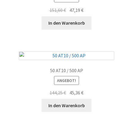
Ursprünglicher
Aktueller
151,60
€
47,19
€
Preis
Preis
In den Warenkorb
war:
ist:
151,60 €
47,19 €.
50 AT10 / 500 AP
ANGEBOT!
Ursprünglicher
Aktueller
144,25
€
45,36
€
Preis
Preis
In den Warenkorb
war:
ist:
144,25 €
45,36 €.