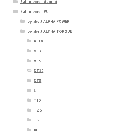
Zahnriemen Gummi
Zahnriemen PU
optibelt ALPHA POWER
optibelt ALPHA TORQUE
AT10
AT3
AT5
DT10
DT5
L
T10
T2.5
T5
XL