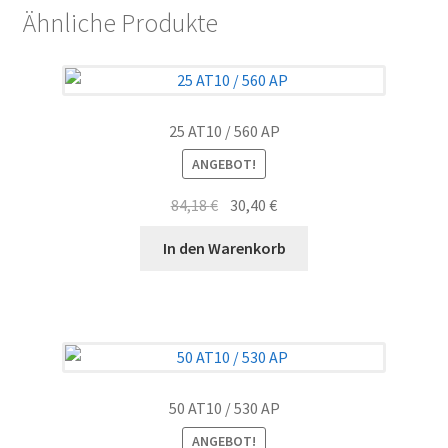
Ähnliche Produkte
25 AT10 / 560 AP
ANGEBOT!
Ursprünglicher
Aktueller
84,18
€
30,40
€
Preis
Preis
In den Warenkorb
war:
ist:
84,18 €
30,40 €.
50 AT10 / 530 AP
ANGEBOT!