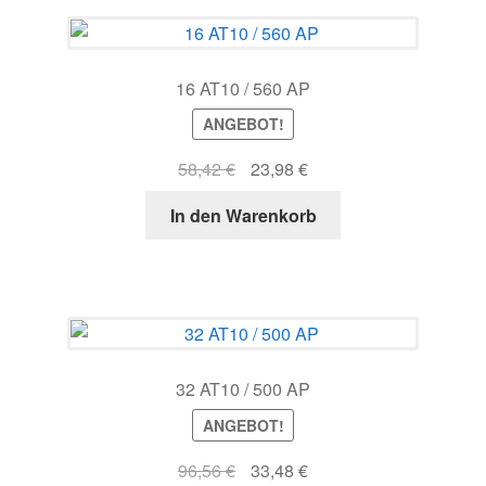
16 AT10 / 560 AP
ANGEBOT!
Ursprünglicher
Aktueller
58,42
€
23,98
€
Preis
Preis
In den Warenkorb
war:
ist:
58,42 €
23,98 €.
32 AT10 / 500 AP
ANGEBOT!
Ursprünglicher
Aktueller
96,56
€
33,48
€