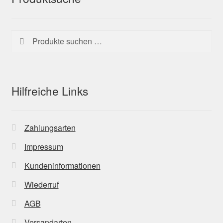
Suchen
Suchen
nach:
Hilfreiche Links
Zahlungsarten
Impressum
Kundeninformationen
Wiederruf
AGB
Versandarten