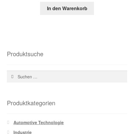
Preis
Preis
In den Warenkorb
war:
ist:
96,56 €
33,48 €.
Produktsuche
Suchen
nach:
Produktkategorien
Automotive Technologie
Industrie