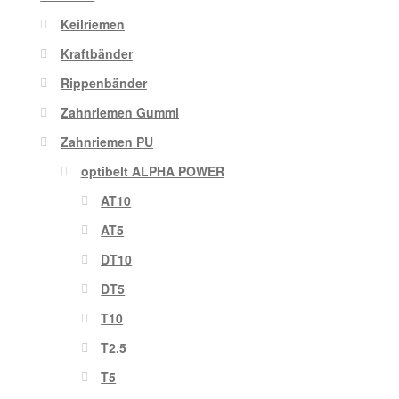
Keilriemen
Kraftbänder
Rippenbänder
Zahnriemen Gummi
Zahnriemen PU
optibelt ALPHA POWER
AT10
AT5
DT10
DT5
T10
T2.5
T5