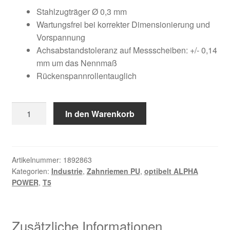
Kundeninformationen
war:
ist:
Stahlzugträger Ø 0,3 mm
Wartungsfrei bei korrekter Dimensionierung und
28,10 €
16,43 €.
Mein Konto
Vorspannung
Achsabstandstoleranz auf Messscheiben: +/- 0,14
mm um das Nennmaß
Shop
Rückenspannrollentauglich
Versandarten
12
In den Warenkorb
Warenkorb
T5
/
Wiederruf
215
AP
Artikelnummer:
1892863
Kategorien:
Industrie
,
Zahnriemen PU
,
optibelt ALPHA
Menge
Zahlungsarten
POWER
,
T5
Zusätzliche Informationen