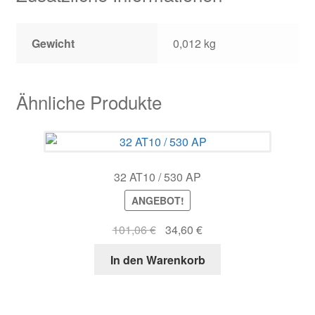
Gewicht
0,012 kg
Ähnliche Produkte
32 AT10 / 530 AP
ANGEBOT!
Ursprünglicher
Aktueller
101,06
€
34,60
€
Preis
Preis
In den Warenkorb
war:
ist:
101,06 €
34,60 €.