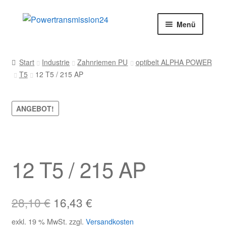
Zur
Zum
Menü
Navigation
Inhalt
springen
springen
Start
Start
Industrie
Zahnriemen PU
optibelt ALPHA POWER
T5
12 T5 / 215 AP
AGB
Blog
ANGEBOT!
Datenschutz
Impressum
12 T5 / 215 AP
Kasse
Ursprünglicher
Aktueller
28,10
€
16,43
€
Kontakt
Preis
Preis
exkl. 19 % MwSt.
zzgl.
Versandkosten