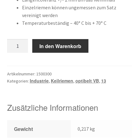
war:
ist:
Kundeninformationen
Einzelriemen können ungemessen zum Satz
39,72 €
23,05 €.
vereinigt werden
Mein Konto
Temperaturbeständig – 40° C bis + 70° C
Shop
13
In den Warenkorb
X
Versandarten
2032
Menge
Warenkorb
Artikelnummer:
1500300
Industrie
Keilriemen
optibelt VB
13
Kategorien:
,
,
,
Wiederruf
Zahlungsarten
Zusätzliche Informationen
Gewicht
0,217 kg