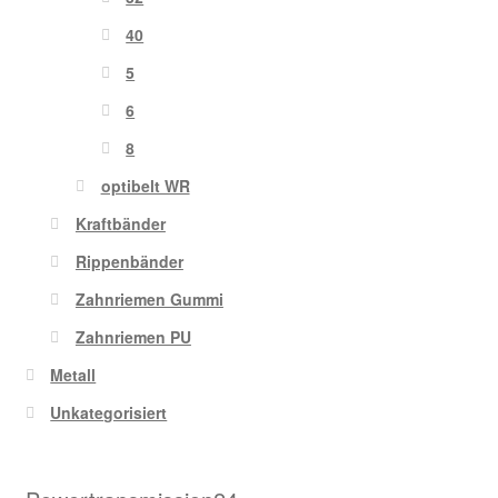
40
5
6
8
optibelt WR
Kraftbänder
Rippenbänder
Zahnriemen Gummi
Zahnriemen PU
Metall
Unkategorisiert