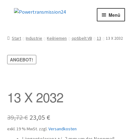
Zur
Zum
Menü
Navigation
Inhalt
springen
springen
Start
Start
Industrie
Keilriemen
optibelt VB
13
13 X 2032
AGB
ANGEBOT!
Blog
Datenschutz
13 X 2032
Impressum
Kasse
Ursprünglicher
Aktueller
39,72
€
23,05
€
Preis
Preis
Kontakt
exkl. 19 % MwSt.
zzgl.
Versandkosten
Längentoleranz +/- 2 mm um das Nennmaß