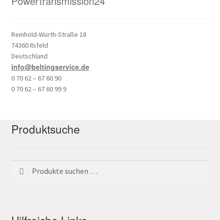
Powertransmission24
Reinhold-Würth-Straße 18
74360 Ilsfeld
Deutschland
info@beltingservice.de
0 70 62 – 67 60 90
0 70 62 – 67 60 99 9
Produktsuche
Suchen
Suchen
nach:
Hilfreiche Links