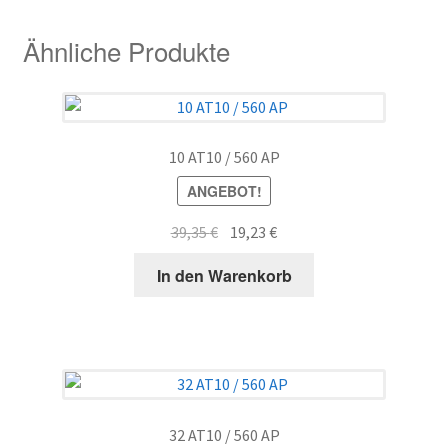
Ähnliche Produkte
10 AT10 / 560 AP
ANGEBOT!
Ursprünglicher
Aktueller
39,35
€
19,23
€
Preis
Preis
In den Warenkorb
war:
ist:
39,35 €
19,23 €.
32 AT10 / 560 AP