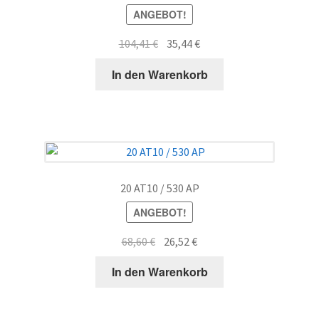
ANGEBOT!
Ursprünglicher
Aktueller
104,41
€
35,44
€
Preis
Preis
In den Warenkorb
war:
ist:
104,41 €
35,44 €.
20 AT10 / 530 AP
ANGEBOT!
Ursprünglicher
Aktueller
68,60
€
26,52
€
Preis
Preis
In den Warenkorb
war:
ist:
68,60 €
26,52 €.