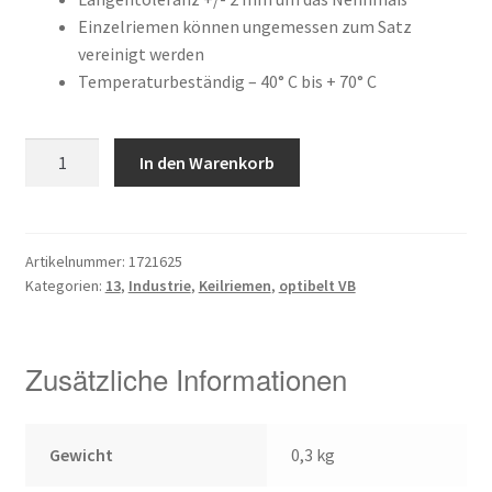
war:
ist:
Kundeninformationen
Einzelriemen können ungemessen zum Satz
51,98 €
27,12 €.
vereinigt werden
Mein Konto
Temperaturbeständig – 40° C bis + 70° C
Shop
13
In den Warenkorb
X
Versandarten
2800
Menge
Warenkorb
Artikelnummer:
1721625
Kategorien:
13
,
Industrie
,
Keilriemen
,
optibelt VB
Wiederruf
Zahlungsarten
Zusätzliche Informationen
Gewicht
0,3 kg