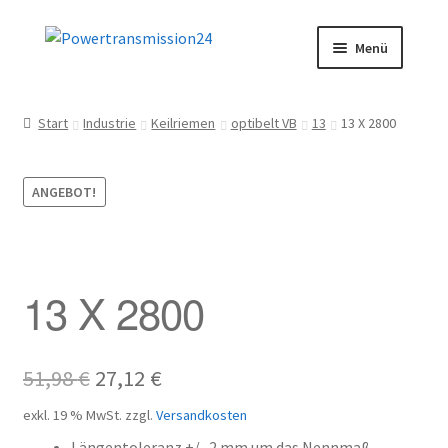
Zur
Zum
Menü
Navigation
Inhalt
springen
springen
Start
Start
Industrie
Keilriemen
optibelt VB
13
13 X 2800
AGB
ANGEBOT!
Blog
Datenschutz
13 X 2800
Impressum
Kasse
Ursprünglicher
Aktueller
51,98
€
27,12
€
Preis
Preis
Kontakt
exkl. 19 % MwSt.
zzgl.
Versandkosten
Längentoleranz +/- 2 mm um das Nennmaß