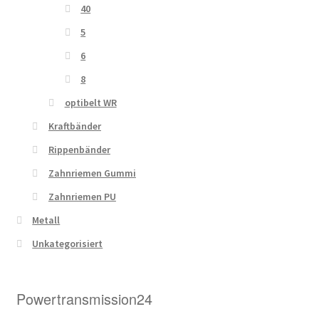
40
5
6
8
optibelt WR
Kraftbänder
Rippenbänder
Zahnriemen Gummi
Zahnriemen PU
Metall
Unkategorisiert
Powertransmission24