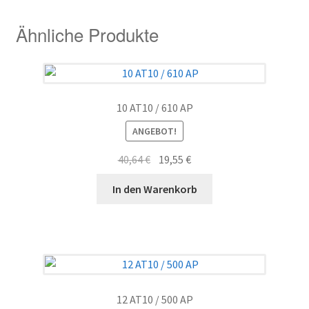
Ähnliche Produkte
10 AT10 / 610 AP
ANGEBOT!
Ursprünglicher
Aktueller
40,64
€
19,55
€
Preis
Preis
In den Warenkorb
war:
ist:
40,64 €
19,55 €.
12 AT10 / 500 AP