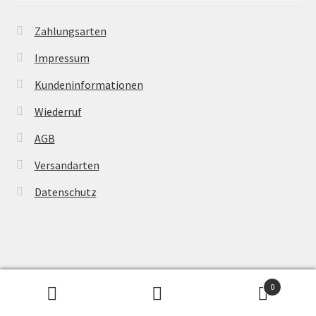
Zahlungsarten
Impressum
Kundeninformationen
Wiederruf
AGB
Versandarten
Datenschutz
© Powertransmission24 2026
0
Suchen
Suchen