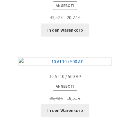
ANGEBOT!
Ursprünglicher
Aktueller
43,52
€
20,27
€
Preis
Preis
In den Warenkorb
war:
ist:
43,52 €
20,27 €.
10 AT10 / 500 AP
ANGEBOT!
Ursprünglicher
Aktueller
36,48
€
18,51
€
Preis
Preis
In den Warenkorb
war:
ist:
36,48 €
18,51 €.