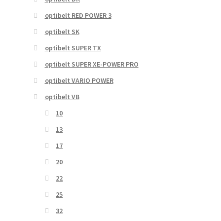
optibelt RED POWER 3
optibelt SK
optibelt SUPER TX
optibelt SUPER XE-POWER PRO
optibelt VARIO POWER
optibelt VB
10
13
17
20
22
25
32