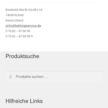
Reinhold-Würth-Straße 18
74360 Ilsfeld
Deutschland
info@beltingservice.de
0 70 62 – 67 60 90
0 70 62 – 67 60 99 9
Produktsuche
Suchen
Suchen
nach:
Hilfreiche Links