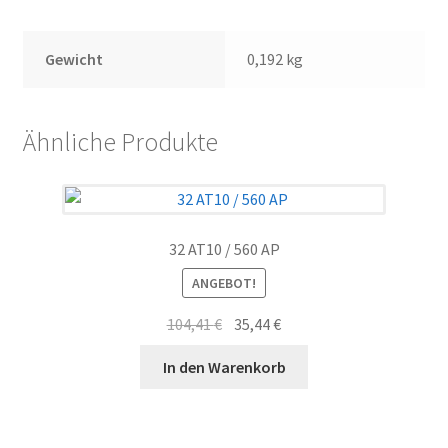
Gewicht
0,192 kg
Ähnliche Produkte
32 AT10 / 560 AP
ANGEBOT!
Ursprünglicher
Aktueller
104,41
€
35,44
€
Preis
Preis
In den Warenkorb
war:
ist:
104,41 €
35,44 €.