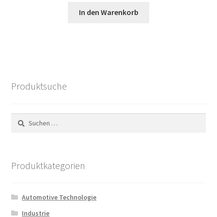
Preis
Preis
In den Warenkorb
war:
ist:
68,60 €
26,52 €.
Produktsuche
Suchen
nach:
Produktkategorien
Automotive Technologie
Industrie