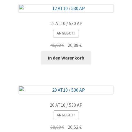
12 AT10 / 530 AP
ANGEBOT!
Ursprünglicher
Aktueller
46,02
€
20,89
€
Preis
Preis
In den Warenkorb
war:
ist:
46,02 €
20,89 €.
20 AT10 / 530 AP
ANGEBOT!
Ursprünglicher
Aktueller
68,60
€
26,52
€