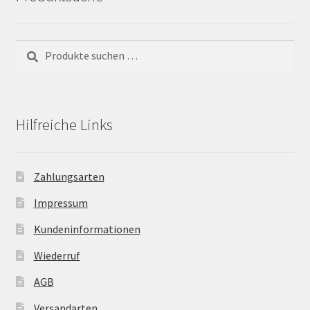
Suchen
Suchen
nach:
Hilfreiche Links
Zahlungsarten
Impressum
Kundeninformationen
Wiederruf
AGB
Versandarten