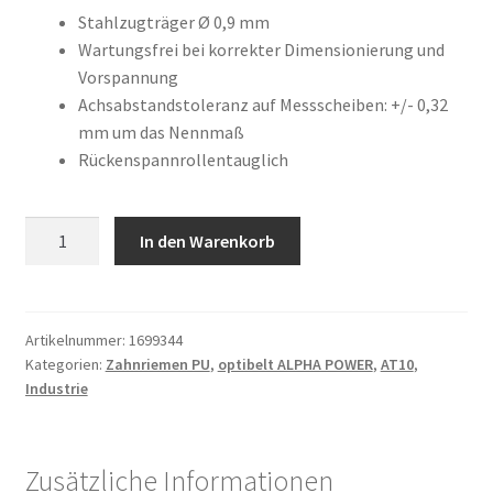
war:
ist:
Kundeninformationen
Stahlzugträger Ø 0,9 mm
Wartungsfrei bei korrekter Dimensionierung und
177,20 €
53,57 €.
Vorspannung
Mein Konto
Achsabstandstoleranz auf Messscheiben: +/- 0,32
mm um das Nennmaß
Shop
Rückenspannrollentauglich
Versandarten
32
In den Warenkorb
Warenkorb
AT10
/
1080
Wiederruf
AP
Artikelnummer:
1699344
Kategorien:
Zahnriemen PU
,
optibelt ALPHA POWER
,
AT10
,
Menge
Zahlungsarten
Industrie
Zusätzliche Informationen