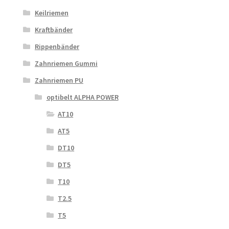
Keilriemen
Kraftbänder
Rippenbänder
Zahnriemen Gummi
Zahnriemen PU
optibelt ALPHA POWER
AT10
AT5
DT10
DT5
T10
T2.5
T5