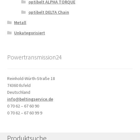
optibelt ALPHA TORQUE
optibelt DELTA Chain
Metall
Unkategorisiert
Powertransmission24
Reinhold-Würth-Straße 18
74360 Ilsfeld
Deutschland
info@beltingservice.de
0 70 62 – 67 60 90
0 70 62 – 67 60 99 9
Produktsuche