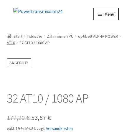
Zur
Zum
Menü
Navigation
Inhalt
springen
springen
Start
Start
Industrie
Zahnriemen PU
optibelt ALPHA POWER
AT10
32 AT10 / 1080 AP
AGB
Blog
ANGEBOT!
Datenschutz
Impressum
32 AT10 / 1080 AP
Kasse
Ursprünglicher
Aktueller
177,20
€
53,57
€
Kontakt
Preis
Preis
exkl. 19 % MwSt.
zzgl.
Versandkosten