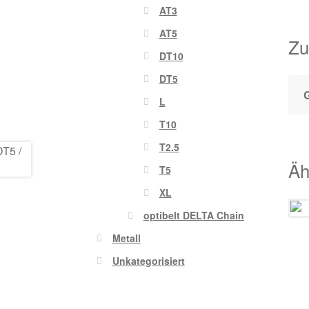
AT3
AT5
Zu
DT10
DT5
L
T10
T2.5
Äh
T5
XL
optibelt DELTA Chain
Metall
Unkategorisiert