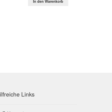
In den Warenkorb
war:
ist:
3 €.
104,41 €
35,44 €.
ilfreiche Links