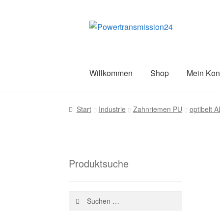
Zur
Zum
Navigation
Inhalt
springen
springen
Willkommen
Shop
Mein Kon
Start
AGB
Blog
Datenschutz
Impress
Start
Industrie
Zahnriemen PU
optibelt
Versandarten
Warenkorb
Wiederruf
Z
Produktsuche
Suchen
nach: