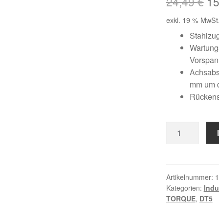
Ur
24,49
€
1
Pr
exkl. 19 % MwSt
wa
Stahlzu
Wartungs
24
Vorspa
Achsabst
mm um 
Rückens
6
DT5
/
625
Menge
Artikelnummer:
1
Kategorien:
Indu
TORQUE
,
DT5