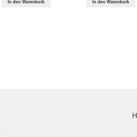
In den Warenkorb
In den Warenkorb
war:
ist:
war:
ist:
151,60 €
47,19 €.
39,35 €
19,2
H