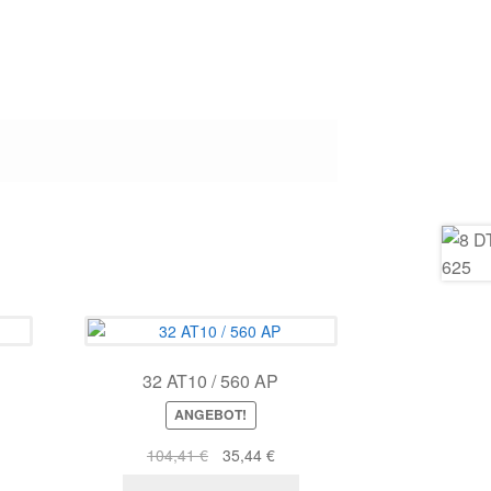
32 AT10 / 560 AP
ANGEBOT!
r
ller
Ursprünglicher
Aktueller
104,41
€
35,44
€
s
Preis
Preis