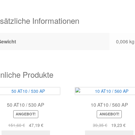
sätzliche Informationen
Gewicht
0,006 kg
nliche Produkte
50 AT10 / 530 AP
10 AT10 / 560 AP
ANGEBOT!
ANGEBOT!
Ursprünglicher
Aktueller
Ursprüngliche
Aktue
151,60
€
47,19
€
39,35
€
19,23
€
Preis
Preis
Preis
Prei