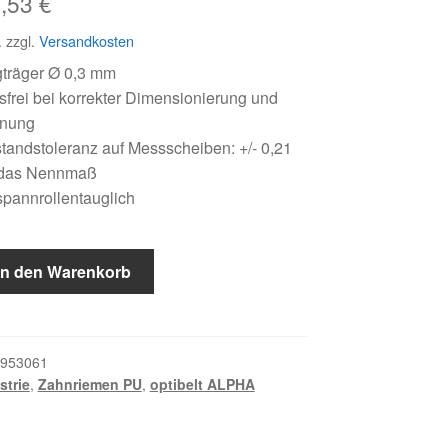
sprünglicher
Aktueller
5,53
€
eis
Preis
.
zzgl.
Versandkosten
r:
ist:
gträger Ø 0,3 mm
frei bei korrekter Dimensionierung und
,49 €
15,53 €.
nnung
andstoleranz auf Messscheiben: +/- 0,21
das Nennmaß
pannrollentauglich
In den Warenkorb
953061
strie
,
Zahnriemen PU
,
optibelt ALPHA