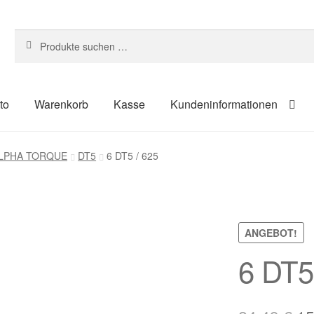
Suchen
Suchen
nach:
to
Warenkorb
Kasse
Kundeninformationen
um
Kasse
Kontakt
Kundeninformationen
Mein Konto
Shop
 ALPHA TORQUE
DT5
6 DT5 / 625
ahlungsarten
ANGEBOT!
6 DT5