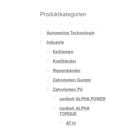
Produktkategorien
Automotive Technologie
Industrie
Keilriemen
Kraftbänder
Rippenbänder
Zahnriemen Gummi
Zahnriemen PU
optibelt ALPHA POWER
optibelt ALPHA
TORQUE
AT10