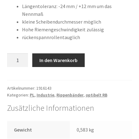
war:
ist:
Kundeninformationen
Längentoleranz: -24 mm / +12 mm um das
Nennmaß
188,48 €
82,66 €.
kleine Scheibendurchmesser möglich
Mein Konto
Hohe Riemengeschwindigkeit zulässig
rückenspannrollentauglich
Shop
Versandarten
6
In den Warenkorb
PL
Warenkorb
2515
RB
Menge
Wiederruf
Artikelnummer:
1916143
Kategorien:
PL
,
Industrie
,
Rippenbänder
,
optibelt RB
Zahlungsarten
Zusätzliche Informationen
Gewicht
0,583 kg