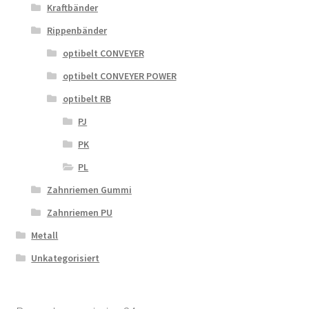
Kraftbänder
Rippenbänder
optibelt CONVEYER
optibelt CONVEYER POWER
optibelt RB
PJ
PK
PL
Zahnriemen Gummi
Zahnriemen PU
Metall
Unkategorisiert