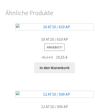
Ähnliche Produkte
10 AT10 / 610 AP
ANGEBOT!
Ursprünglicher
Aktueller
40,64
€
19,55
€
Preis
Preis
In den Warenkorb
war:
ist:
40,64 €
19,55 €.
12 AT10 / 500 AP