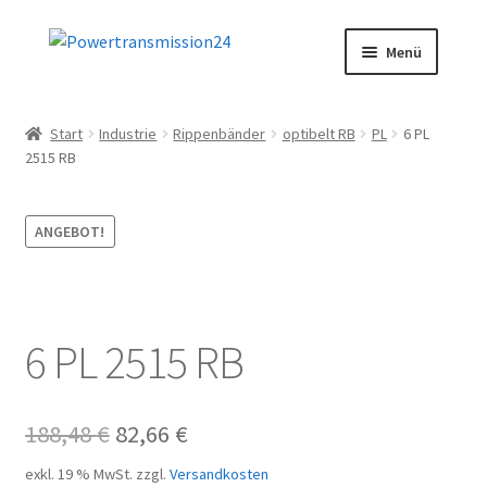
Zur
Zum
Menü
Navigation
Inhalt
springen
springen
Start
Start
Industrie
Rippenbänder
optibelt RB
PL
6 PL
2515 RB
AGB
Blog
ANGEBOT!
Datenschutz
Impressum
6 PL 2515 RB
Kasse
Ursprünglicher
Aktueller
188,48
€
82,66
€
Kontakt
Preis
Preis
exkl. 19 % MwSt.
zzgl.
Versandkosten