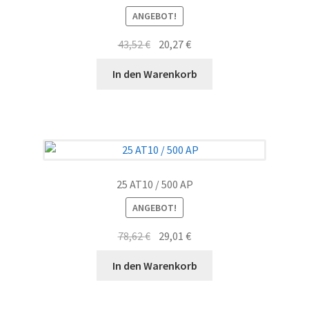
ANGEBOT!
Ursprünglicher
Aktueller
43,52
€
20,27
€
Preis
Preis
In den Warenkorb
war:
ist:
43,52 €
20,27 €.
25 AT10 / 500 AP
ANGEBOT!
Ursprünglicher
Aktueller
78,62
€
29,01
€
Preis
Preis
In den Warenkorb
war:
ist:
78,62 €
29,01 €.