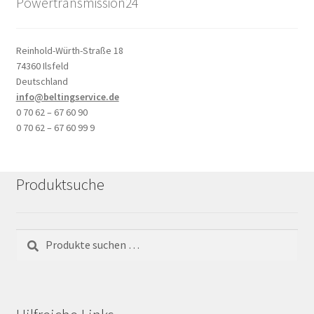
Powertransmission24
Reinhold-Würth-Straße 18
74360 Ilsfeld
Deutschland
info@beltingservice.de
0 70 62 – 67 60 90
0 70 62 – 67 60 99 9
Produktsuche
Suchen
Suchen
nach: