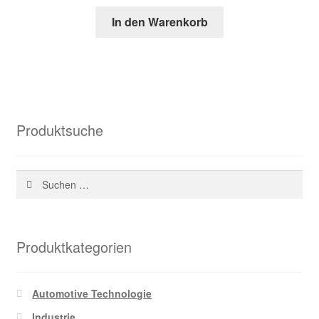
Preis
Preis
In den Warenkorb
war:
ist:
78,62 €
29,01 €.
Produktsuche
Suchen
nach:
Produktkategorien
Automotive Technologie
Industrie