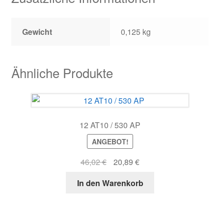
Gewicht
0,125 kg
Ähnliche Produkte
12 AT10 / 530 AP
ANGEBOT!
Ursprünglicher
Aktueller
46,02
€
20,89
€
Preis
Preis
In den Warenkorb
war:
ist:
46,02 €
20,89 €.