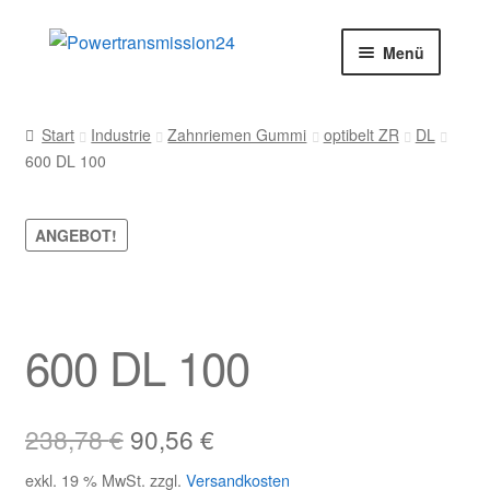
Zur
Zum
Menü
Navigation
Inhalt
springen
springen
Start
Start
Industrie
Zahnriemen Gummi
optibelt ZR
DL
600 DL 100
AGB
Blog
ANGEBOT!
Datenschutz
Impressum
600 DL 100
Kasse
Ursprünglicher
Aktueller
238,78
€
90,56
€
Kontakt
Preis
Preis
exkl. 19 % MwSt.
zzgl.
Versandkosten