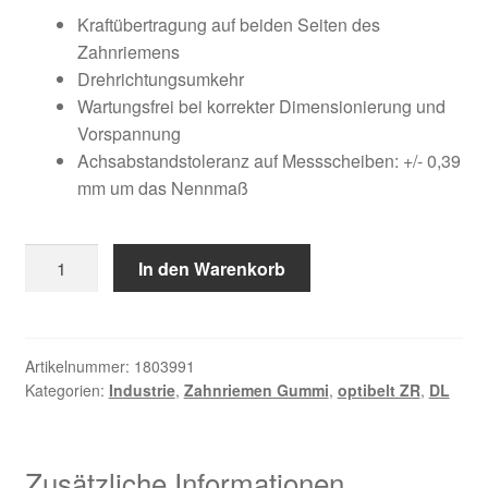
Kundeninformationen
war:
ist:
Kraftübertragung auf beiden Seiten des
Zahnriemens
238,78 €
90,56 €.
Mein Konto
Drehrichtungsumkehr
Wartungsfrei bei korrekter Dimensionierung und
Vorspannung
Shop
Achsabstandstoleranz auf Messscheiben: +/- 0,39
mm um das Nennmaß
Versandarten
Warenkorb
600
In den Warenkorb
DL
Wiederruf
100
Menge
Zahlungsarten
Artikelnummer:
1803991
Kategorien:
Industrie
,
Zahnriemen Gummi
,
optibelt ZR
,
DL
Zusätzliche Informationen