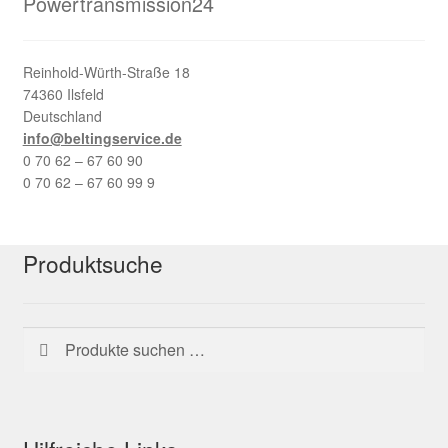
Powertransmission24
Reinhold-Würth-Straße 18
74360 Ilsfeld
Deutschland
info@beltingservice.de
0 70 62 – 67 60 90
0 70 62 – 67 60 99 9
Produktsuche
Suchen
Suchen
nach: