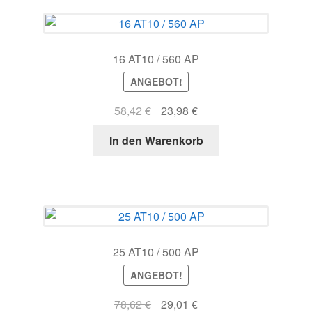
16 AT10 / 560 AP
ANGEBOT!
Ursprünglicher
Aktueller
58,42
€
23,98
€
Preis
Preis
In den Warenkorb
war:
ist:
58,42 €
23,98 €.
25 AT10 / 500 AP
ANGEBOT!
Ursprünglicher
Aktueller
78,62
€
29,01
€