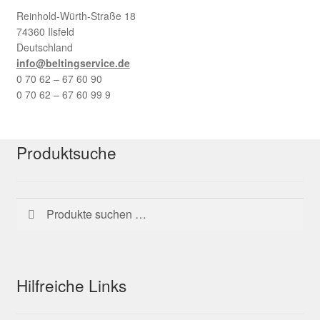
Reinhold-Würth-Straße 18
74360 Ilsfeld
Deutschland
info@beltingservice.de
0 70 62 – 67 60 90
0 70 62 – 67 60 99 9
Produktsuche
Suchen
Suchen
nach:
Hilfreiche Links