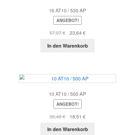
16 AT10 / 530 AP
ANGEBOT!
Ursprünglicher
Aktueller
57,07
€
23,64
€
Preis
Preis
In den Warenkorb
war:
ist:
57,07 €
23,64 €.
10 AT10 / 500 AP
ANGEBOT!
Ursprünglicher
Aktueller
36,48
€
18,51
€
Preis
Preis
In den Warenkorb
war:
ist: