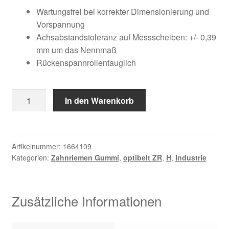
Kundeninformationen
war:
ist:
Wartungsfrei bei korrekter Dimensionierung und
Vorspannung
203,87 €
66,46 €.
Mein Konto
Achsabstandstoleranz auf Messscheiben: +/- 0,39
mm um das Nennmaß
Rückenspannrollentauglich
Shop
Versandarten
630
In den Warenkorb
H
Warenkorb
300
Menge
Wiederruf
Artikelnummer:
1664109
Kategorien:
Zahnriemen Gummi
,
optibelt ZR
,
H
,
Industrie
Zahlungsarten
Zusätzliche Informationen