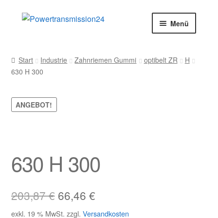
Zur
Zum
Menü
Navigation
Inhalt
springen
springen
Start
Start
Industrie
Zahnriemen Gummi
optibelt ZR
H
630 H 300
AGB
Blog
ANGEBOT!
Datenschutz
Impressum
630 H 300
Kasse
Ursprünglicher
Aktueller
203,87
€
66,46
€
Kontakt
Preis
Preis
exkl. 19 % MwSt.
zzgl.
Versandkosten