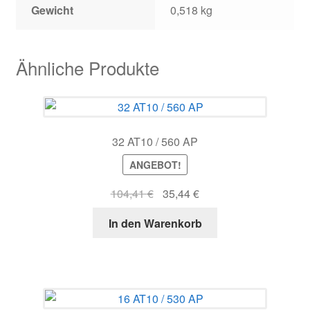
Gewicht
0,518 kg
Ähnliche Produkte
32 AT10 / 560 AP
ANGEBOT!
Ursprünglicher
Aktueller
104,41
€
35,44
€
Preis
Preis
In den Warenkorb
war:
ist:
104,41 €
35,44 €.