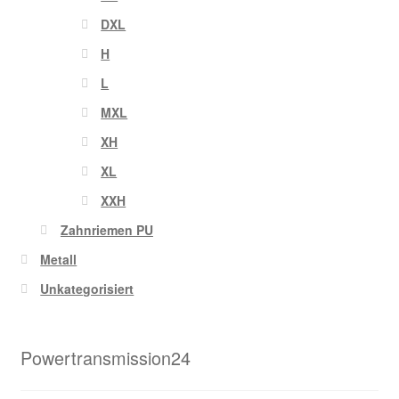
DXL
H
L
MXL
XH
XL
XXH
Zahnriemen PU
Metall
Unkategorisiert
Powertransmission24