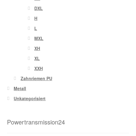
DXL
H
L
MXL
XH
XL
XXH
Zahnriemen PU
Metall
Unkategorisiert
Powertransmission24