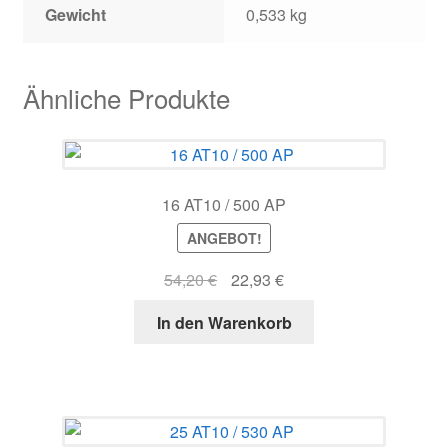
Gewicht
0,533 kg
Ähnliche Produkte
16 AT10 / 500 AP
ANGEBOT!
Ursprünglicher
Aktueller
54,20
€
22,93
€
Preis
Preis
In den Warenkorb
war:
ist:
54,20 €
22,93 €.