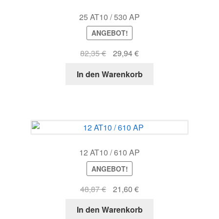
25 AT10 / 530 AP
ANGEBOT!
Ursprünglicher
Aktueller
82,35
€
29,94
€
Preis
Preis
In den Warenkorb
war:
ist:
82,35 €
29,94 €.
12 AT10 / 610 AP
ANGEBOT!
Ursprünglicher
Aktueller
48,87
€
21,60
€
Preis
Preis
In den Warenkorb
war:
ist: