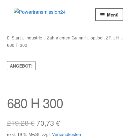
Zur
Zum
Menü
Navigation
Inhalt
springen
springen
Start
Start
Industrie
Zahnriemen Gummi
optibelt ZR
H
680 H 300
AGB
Blog
ANGEBOT!
Datenschutz
Impressum
680 H 300
Kasse
Ursprünglicher
Aktueller
219,28
€
70,73
€
Kontakt
Preis
Preis
exkl. 19 % MwSt.
zzgl.
Versandkosten