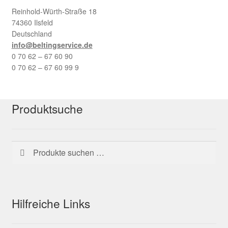
Reinhold-Würth-Straße 18
74360 Ilsfeld
Deutschland
info@beltingservice.de
0 70 62 – 67 60 90
0 70 62 – 67 60 99 9
Produktsuche
Suchen
Suchen
nach:
Hilfreiche Links